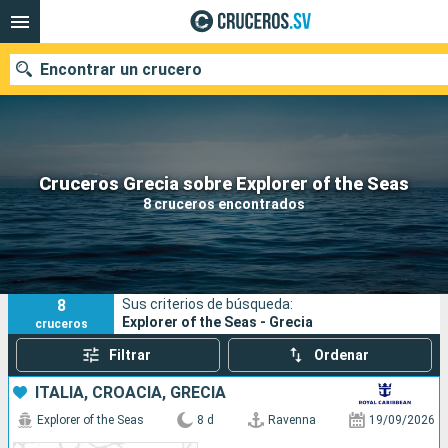
Encontrar un crucero
Nuestros destinos
Cruceros Grecia sobre Explorer of the Seas
8 cruceros encontrados
Fecha de salida
Puertos
Compañías
8
Sus criterios de búsqueda:
Buscar
Explorer of the Seas - Grecia
cruceros
Filtrar
Ordenar
ITALIA, CROACIA, GRECIA
Explorer of the Seas
8 d
Ravenna
19/09/2026