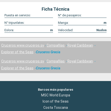
Ficha Técnica
Puesta en servicio:
N° de pasajeros:
N° tripunlates:
Manga:
m
Eslora:
m
Velocidad:
Nudos
Cruceros www.cruceros.sv
Compañías
Royal Caribbean
Explorer of the Seas
Cruceros Grecia
Cruceros www.cruceros.sv
Compañías
Royal Caribbean
Explorer of the Seas
Cruceros Grecia
Barcos más populares
MSC World Europa
Icon of the Seas
Costa Toscana