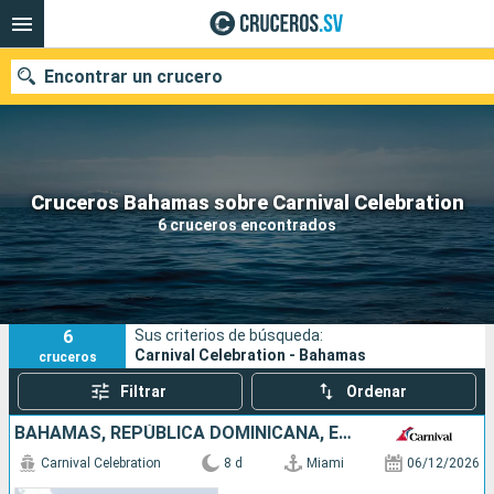
Encontrar un crucero
Nuestros destinos
Cruceros Bahamas sobre Carnival Celebration
6 cruceros encontrados
Fecha de salida
Puertos
Compañías
6
Sus criterios de búsqueda:
Buscar
Carnival Celebration - Bahamas
cruceros
Filtrar
Ordenar
BAHAMAS, REPÚBLICA DOMINICANA, ESTADOS UNIDOS
Carnival Celebration
8 d
Miami
06/12/2026