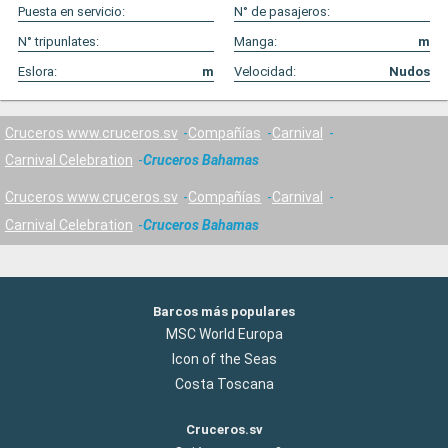
Puesta en servicio:
N° de pasajeros:
N° tripunlates:
Manga:
m
Eslora:
m
Velocidad:
Nudos
Cruceros www.cruceros.sv
Compañías
Carnival
Carnival Celebration
Cruceros Bahamas
Cruceros www.cruceros.sv
Compañías
Carnival
Carnival Celebration
Cruceros Bahamas
Barcos más populares
MSC World Europa
Icon of the Seas
Costa Toscana
Cruceros.sv