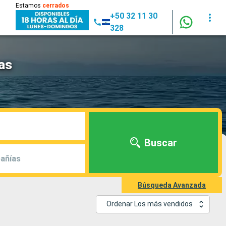
Estamos
cerrados
+50 32 11 30
328
as
Buscar
añías
Búsqueda Avanzada
Ordenar Los más vendidos