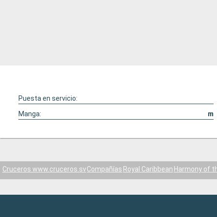
Puesta en servicio:
Manga:
m
Cruceros www.cruceros.sv
Compañías
Royal Caribbean
Harmony of t