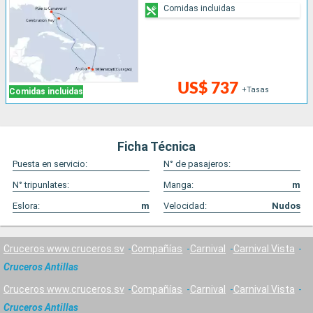
Comidas incluidas
US$ 737
+Tasas
Comidas incluidas
Ficha Técnica
Puesta en servicio:
N° de pasajeros:
N° tripunlates:
Manga:
m
Eslora:
m
Velocidad:
Nudos
Cruceros www.cruceros.sv
Compañías
Carnival
Carnival Vista
Cruceros Antillas
Cruceros www.cruceros.sv
Compañías
Carnival
Carnival Vista
Cruceros Antillas