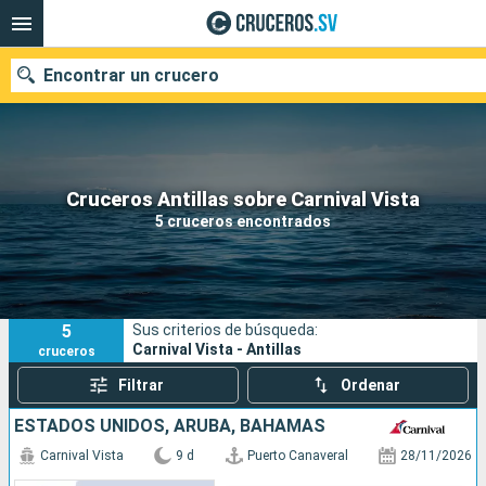
Encontrar un crucero
Nuestros destinos
Cruceros Antillas sobre Carnival Vista
5 cruceros encontrados
Fecha de salida
Puertos
Compañías
5
Sus criterios de búsqueda:
Buscar
Carnival Vista - Antillas
cruceros
Filtrar
Ordenar
ESTADOS UNIDOS, ARUBA, BAHAMAS
Carnival Vista
9 d
Puerto Canaveral
28/11/2026