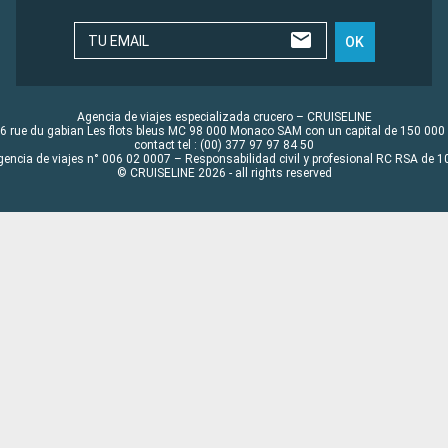
TU EMAIL
OK
Agencia de viajes especializada crucero – CRUISELINE
6 rue du gabian Les flots bleus MC 98 000 Monaco SAM con un capital de 150 000
contact tel : (00) 377 97 97 84 50
gencia de viajes n° 006 02 0007 – Responsabilidad civil y profesional RC RSA de
© CRUISELINE 2026 - all rights reserved