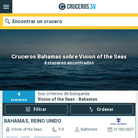
Encontrar un crucero
Nuestros destinos
Cruceros Bahamas sobre Vision of the Seas
4 cruceros encontrados
Fecha de salida
Puertos
Compañías
4
Sus criterios de búsqueda:
Buscar
Vision of the Seas - Bahamas
cruceros
Filtrar
Ordenar
BAHAMAS, REINO UNIDO
Vision of the Seas
9 d
Baltimore
21/05/2027