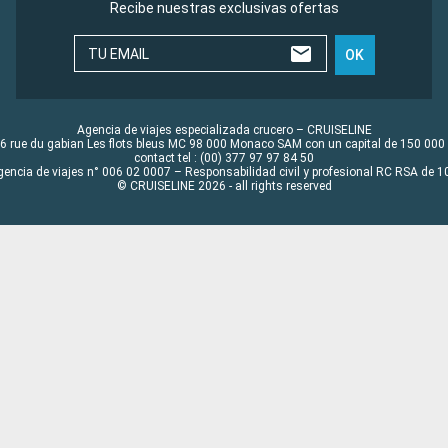
Recibe nuestras exclusivas ofertas
TU EMAIL
OK
Agencia de viajes especializada crucero – CRUISELINE
6 rue du gabian Les flots bleus MC 98 000 Monaco SAM con un capital de 150 000
contact tel : (00) 377 97 97 84 50
gencia de viajes n° 006 02 0007 – Responsabilidad civil y profesional RC RSA de
© CRUISELINE 2026 - all rights reserved