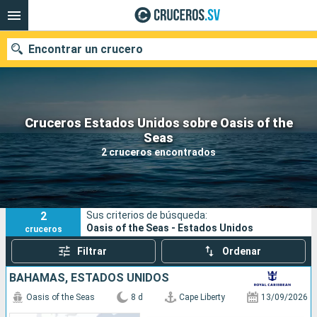
Encontrar un crucero
Cruceros Estados Unidos sobre Oasis of the
Nuestros destinos
Seas
2 cruceros encontrados
Fecha de salida
Puertos
Compañías
2
Sus criterios de búsqueda:
Buscar
Oasis of the Seas - Estados Unidos
cruceros
Filtrar
Ordenar
BAHAMAS, ESTADOS UNIDOS
Oasis of the Seas
8 d
Cape Liberty
13/09/2026