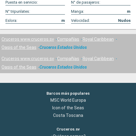
Puesta en servicio:
N° de pasajeros:
N° tripunlates:
Manga:
m
Eslora:
m
Velocidad:
Nudos
Cruceros www.cruceros.sv
Compañías
Royal Caribbean
Oasis of the Seas
Cruceros Estados Unidos
Cruceros www.cruceros.sv
Compañías
Royal Caribbean
Oasis of the Seas
Cruceros Estados Unidos
Barcos más populares
MSC World Europa
Icon of the Seas
Costa Toscana
Cruceros.sv