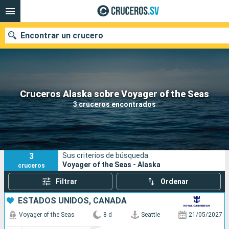
Encontrar un crucero
Nuestros destinos
Cruceros Alaska sobre Voyager of the Seas
3 cruceros encontrados
Fecha de salida
Puertos
Compañías
3
Sus criterios de búsqueda:
Buscar
Voyager of the Seas - Alaska
cruceros
Filtrar
Ordenar
ESTADOS UNIDOS, CANADÁ
Voyager of the Seas
8 d
Seattle
21/05/2027