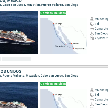
OS, MÉXICO
go, Cabo san Lucas, Mazatlan, Puerto Vallarta, San Diego
Comidas incluidas
MS Koni
8 d
Camarote
San Diego
27/03/20
DOS UNIDOS
go, Puerto Vallarta, Mazatlan, Cabo san Lucas, San Diego
Comidas incluidas
MS Koni
8 d
Camarote
San Diego