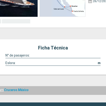
26/12/20
Ficha Técnica
N° de pasajeros:
Eslora:
m
am
Cruceros México