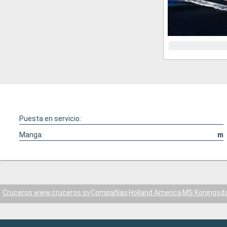
Puesta en servicio:
Manga:
m
Cruceros www.cruceros.sv
Compañías
Holland America
MS Koningsd