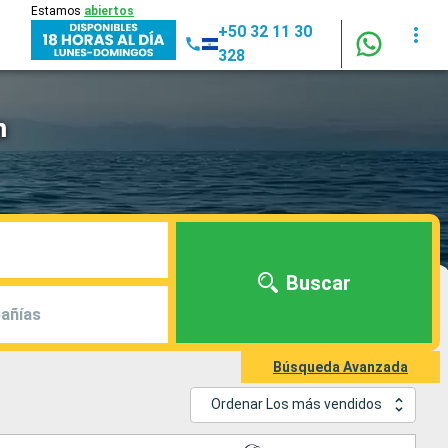
Estamos
abiertos
+50 32 11 30
328
m
Buscar
añías
Búsqueda Avanzada
Ordenar Los más vendidos