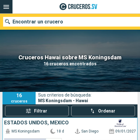
Encontrar un crucero
Nuestros destinos
Cruceros Hawai sobre MS Koningsdam
16 cruceros encontrados
Fecha de salida
Puertos
Compañías
16
Sus criterios de búsqueda:
Buscar
MS Koningsdam - Hawai
cruceros
Filtrar
Ordenar
ESTADOS UNIDOS, MÉXICO
MS Koningsdam
18 d
San Diego
09/01/2027