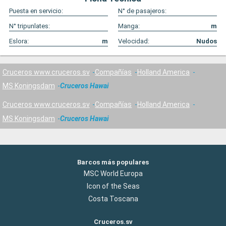
Puesta en servicio:
N° de pasajeros:
N° tripunlates:
Manga:
m
Eslora:
m
Velocidad:
Nudos
Cruceros www.cruceros.sv
Compañías
Holland America
MS Koningsdam
Cruceros Hawai
Cruceros www.cruceros.sv
Compañías
Holland America
MS Koningsdam
Cruceros Hawai
Barcos más populares
MSC World Europa
Icon of the Seas
Costa Toscana
Cruceros.sv