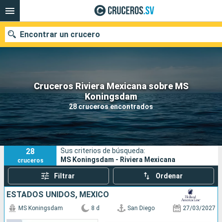
Encontrar un crucero
Cruceros Riviera Mexicana sobre MS
Nuestros destinos
Koningsdam
28 cruceros encontrados
Fecha de salida
Puertos
Compañías
28
Sus criterios de búsqueda:
Buscar
MS Koningsdam - Riviera Mexicana
cruceros
Filtrar
Ordenar
ESTADOS UNIDOS, MÉXICO
MS Koningsdam
8 d
San Diego
27/03/2027