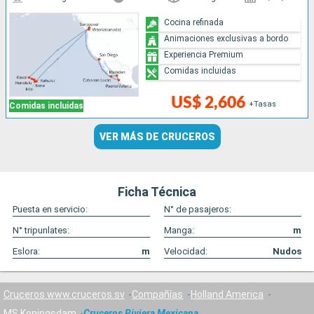
Cocina refinada
Animaciones exclusivas a bordo
Experiencia Premium
Comidas incluidas
US$ 2,606
+Tasas
Comidas incluidas
VER MÁS DE CRUCEROS
Ficha Técnica
Puesta en servicio:
N° de pasajeros:
N° tripunlates:
Manga:
m
Eslora:
m
Velocidad:
Nudos
Cruceros www.cruceros.sv
Compañías
Holland America
MS Koningsdam
Cruceros Riviera Mexicana