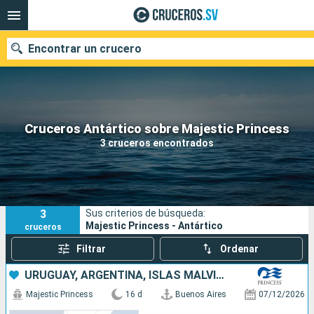
Encontrar un crucero
Nuestros destinos
Cruceros Antártico sobre Majestic Princess
3 cruceros encontrados
Fecha de salida
Puertos
Compañías
3
Sus criterios de búsqueda:
Buscar
Majestic Princess - Antártico
cruceros
Filtrar
Ordenar
URUGUAY, ARGENTINA, ISLAS MALVINAS, CHILE
Majestic Princess
16 d
Buenos Aires
07/12/2026