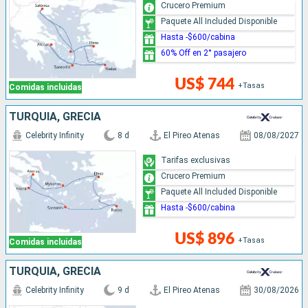
Crucero Premium
Paquete All Included Disponible
Hasta -$600/cabina
60% Off en 2° pasajero
US$ 744
+Tasas
Comidas incluidas
TURQUÍA, GRECIA
Celebrity Infinity
8 d
El Pireo Atenas
08/08/2027
Tarifas exclusivas
Crucero Premium
Paquete All Included Disponible
Hasta -$600/cabina
US$ 896
+Tasas
Comidas incluidas
TURQUÍA, GRECIA
Celebrity Infinity
9 d
El Pireo Atenas
30/08/2026