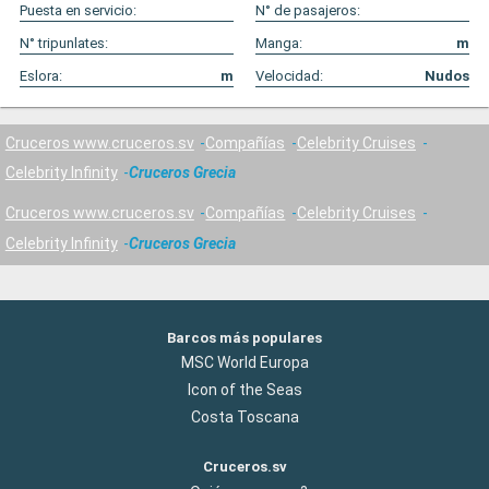
Puesta en servicio:
N° de pasajeros:
N° tripunlates:
Manga:
m
Eslora:
m
Velocidad:
Nudos
Cruceros www.cruceros.sv
Compañías
Celebrity Cruises
Celebrity Infinity
Cruceros Grecia
Cruceros www.cruceros.sv
Compañías
Celebrity Cruises
Celebrity Infinity
Cruceros Grecia
Barcos más populares
MSC World Europa
Icon of the Seas
Costa Toscana
Cruceros.sv