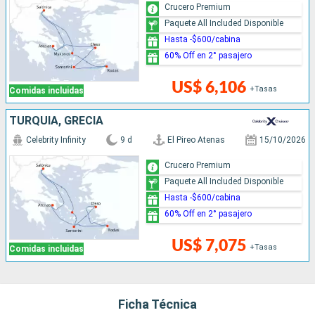
Crucero Premium
Paquete All Included Disponible
Hasta -$600/cabina
60% Off en 2° pasajero
US$ 6,106
+Tasas
Comidas incluidas
TURQUÍA, GRECIA
Celebrity Infinity
9 d
El Pireo Atenas
15/10/2026
Crucero Premium
Paquete All Included Disponible
Hasta -$600/cabina
60% Off en 2° pasajero
US$ 7,075
+Tasas
Comidas incluidas
Ficha Técnica