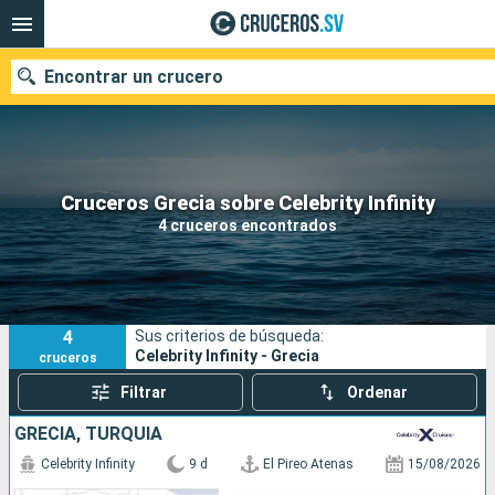
Encontrar un crucero
Nuestros destinos
Cruceros Grecia sobre Celebrity Infinity
4 cruceros encontrados
Fecha de salida
Puertos
Compañías
4
Sus criterios de búsqueda:
Buscar
Celebrity Infinity - Grecia
cruceros
Filtrar
Ordenar
GRECIA, TURQUÍA
Celebrity Infinity
9 d
El Pireo Atenas
15/08/2026