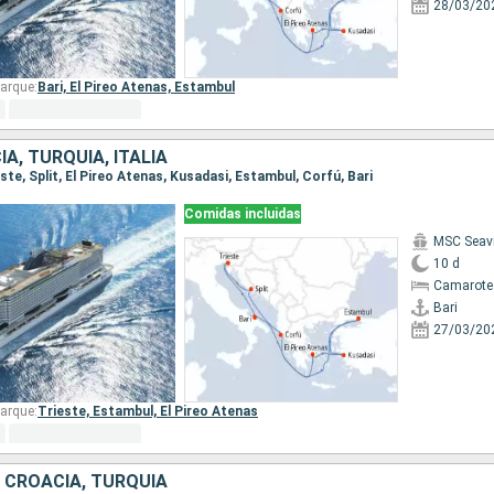
28/03/20
arque:
Bari,
El Pireo Atenas,
Estambul
IA, TURQUÍA, ITALIA
ieste, Split, El Pireo Atenas, Kusadasi, Estambul, Corfú, Bari
Comidas incluidas
MSC Seav
10 d
Camarote
Bari
27/03/20
arque:
Trieste,
Estambul,
El Pireo Atenas
A, CROACIA, TURQUÍA