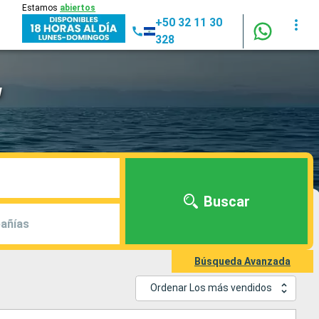
Estamos
abiertos
+50 32 11 30
328
w
Buscar
añías
Búsqueda Avanzada
Ordenar Los más vendidos