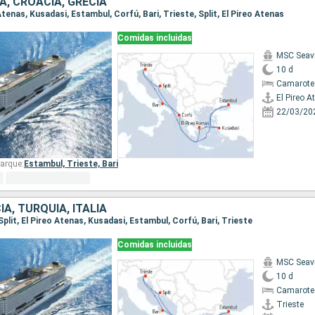
IA, CROACIA, GRECIA
 Atenas, Kusadasi, Estambul, Corfú, Bari, Trieste, Split, El Pireo Atenas
Comidas incluidas
MSC Seav
10 d
Camarote
El Pireo A
22/03/20
arque:
Estambul,
Trieste,
Bari
IA, TURQUÍA, ITALIA
 Split, El Pireo Atenas, Kusadasi, Estambul, Corfú, Bari, Trieste
Comidas incluidas
MSC Seav
10 d
Camarote
Trieste