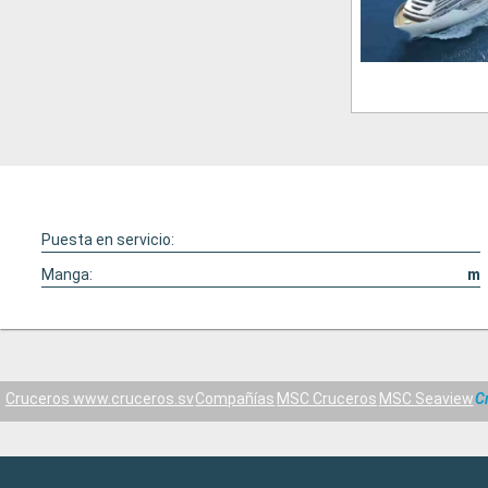
Puesta en servicio:
Manga:
m
Cruceros www.cruceros.sv
Compañías
MSC Cruceros
MSC Seaview
C