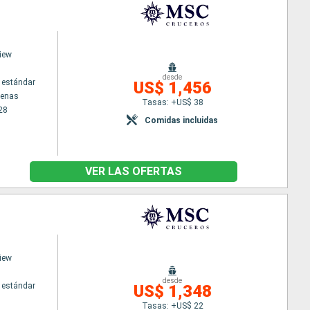
iew
desde
 estándar
US$ 1,456
tenas
Tasas: +US$ 38
28
Comidas incluidas
VER LAS OFERTAS
iew
desde
 estándar
US$ 1,348
Tasas: +US$ 22