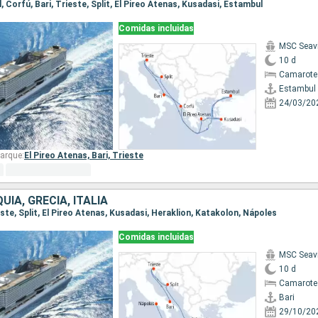
l, Corfú, Bari, Trieste, Split, El Pireo Atenas, Kusadasi, Estambul
Comidas incluidas
MSC Seav
10 d
Camarote
Estambul
24/03/20
arque:
El Pireo Atenas,
Bari,
Trieste
UÍA, GRECIA, ITALIA
ieste, Split, El Pireo Atenas, Kusadasi, Heraklion, Katakolon, Nápoles
Comidas incluidas
MSC Seav
10 d
Camarote
Bari
29/10/20