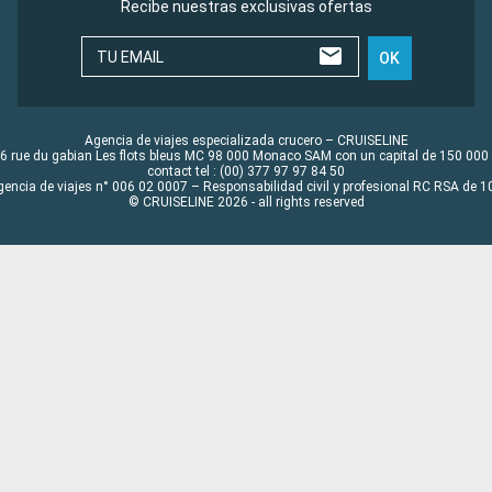
Recibe nuestras exclusivas ofertas
TU EMAIL
OK
Agencia de viajes especializada crucero – CRUISELINE
6 rue du gabian Les flots bleus MC 98 000 Monaco SAM con un capital de 150 000
contact tel : (00) 377 97 97 84 50
gencia de viajes n° 006 02 0007 – Responsabilidad civil y profesional RC RSA de
© CRUISELINE 2026 - all rights reserved