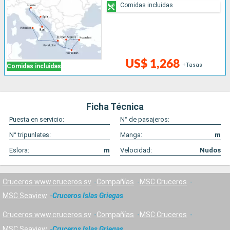
Comidas incluidas
US$ 1,268
+Tasas
Comidas incluidas
Ficha Técnica
Puesta en servicio:
N° de pasajeros:
N° tripunlates:
Manga:
m
Eslora:
m
Velocidad:
Nudos
Cruceros www.cruceros.sv
Compañías
MSC Cruceros
MSC Seaview
Cruceros Islas Griegas
Cruceros www.cruceros.sv
Compañías
MSC Cruceros
MSC Seaview
Cruceros Islas Griegas