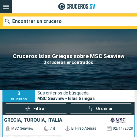
Encontrar un crucero
Nuestros destinos
Cruceros Islas Griegas sobre MSC Seaview
3 cruceros encontrados
Fecha de salida
Puertos
Compañías
3
Sus criterios de búsqueda:
Buscar
MSC Seaview - Islas Griegas
cruceros
Filtrar
Ordenar
GRECIA, TURQUÍA, ITALIA
MSC Seaview
7 d
El Pireo Atenas
02/11/2028