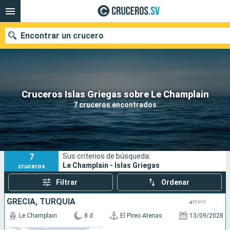
Encontrar un crucero
Nuestros destinos
Cruceros Islas Griegas sobre Le Champlain
7 cruceros encontrados
Fecha de salida
Puertos
Compañías
7
Sus criterios de búsqueda:
Buscar
Le Champlain - Islas Griegas
cruceros
Filtrar
Ordenar
GRECIA, TURQUÍA
Le Champlain
8 d
El Pireo Atenas
13/09/2028