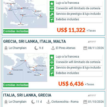
Lujo a la francesa
Conexión wifi ilimitado de cortesía
Servicio de prestigio & lujo incluido
Bebidas incluidas
US$ 11,322
+Tasas
Comidas incluidas
GRECIA, SRI LANKA, ITALIA, MALTA
Le Champlain
9 d
El Pireo Atenas
08/11/2026
Lujo a la francesa
Conexión wifi ilimitado de cortesía
Servicio de prestigio & lujo incluido
Bebidas incluidas
US$ 6,436
+Tasas
Comidas incluidas
ITALIA, SRI LANKA, GRECIA
Le Champlain
11 d
Civitavecchia - Roma
01/10/2026