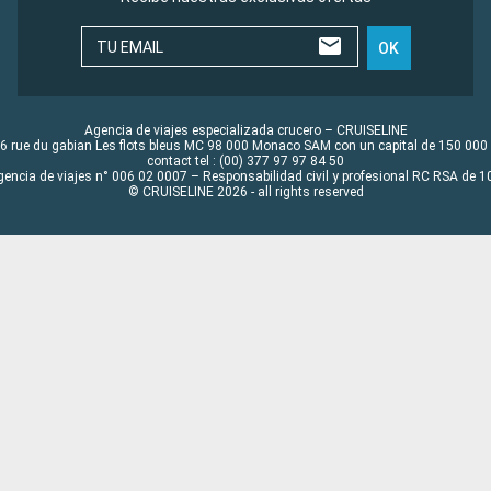
TU EMAIL
OK
Agencia de viajes especializada crucero – CRUISELINE
6 rue du gabian Les flots bleus MC 98 000 Monaco SAM con un capital de 150 000
contact tel : (00) 377 97 97 84 50
gencia de viajes n° 006 02 0007 – Responsabilidad civil y profesional RC RSA de
© CRUISELINE 2026 - all rights reserved