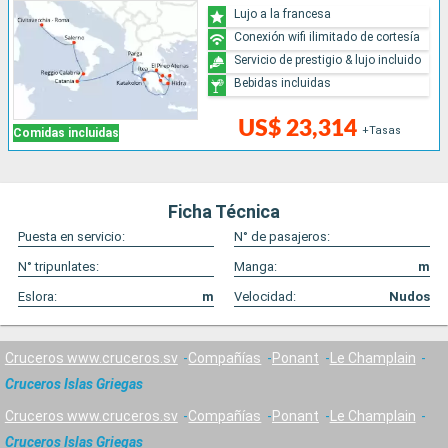
Lujo a la francesa
Conexión wifi ilimitado de cortesía
Servicio de prestigio & lujo incluido
Bebidas incluidas
US$ 23,314
+Tasas
Comidas incluidas
Ficha Técnica
Puesta en servicio:
N° de pasajeros:
N° tripunlates:
Manga:
m
Eslora:
m
Velocidad:
Nudos
Cruceros www.cruceros.sv
Compañías
Ponant
Le Champlain
Cruceros Islas Griegas
Cruceros www.cruceros.sv
Compañías
Ponant
Le Champlain
Cruceros Islas Griegas