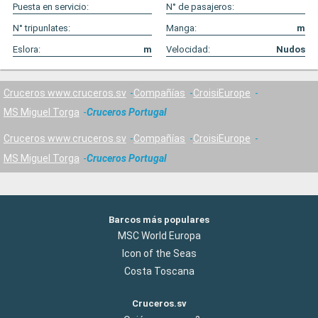
Puesta en servicio:
N° de pasajeros:
N° tripunlates:
Manga:
m
Eslora:
m
Velocidad:
Nudos
Cruceros www.cruceros.sv
Compañías
CroisiEurope
MS Miguel Torga
Cruceros Portugal
Cruceros www.cruceros.sv
Compañías
CroisiEurope
MS Miguel Torga
Cruceros Portugal
Barcos más populares
MSC World Europa
Icon of the Seas
Costa Toscana
Cruceros.sv