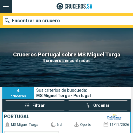
Encontrar un crucero
Nuestros destinos
Cruceros Portugal sobre MS Miguel Torga
4 cruceros encontrados
Fecha de salida
Puertos
Compañías
4
Sus criterios de búsqueda:
Buscar
MS Miguel Torga - Portugal
cruceros
Filtrar
Ordenar
PORTUGAL
MS Miguel Torga
6 d
Oporto
11/11/2026