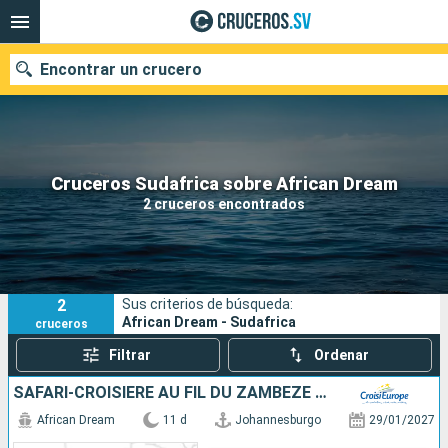
Encontrar un crucero
Nuestros destinos
Cruceros Sudafrica sobre African Dream
2 cruceros encontrados
Fecha de salida
Puertos
Compañías
2
Sus criterios de búsqueda:
Buscar
African Dream - Sudafrica
cruceros
Filtrar
Ordenar
SAFARI-CROISIÈRE AU FIL DU ZAMBÈZE - AFRIQUE DU SUD, BOTSWANA, NAMIBIE, ZIMBABWE
African Dream
11 d
Johannesburgo
29/01/2027