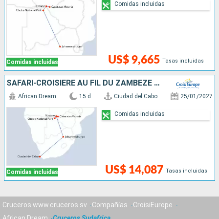
Comidas incluidas
US$ 9,665
Tasas incluidas
Comidas incluidas
SAFARI-CROISIÈRE AU FIL DU ZAMBÈZE - AFRIQUE DU SUD, BOTSWANA, NAMIBIE, ZIMBABWE AVEC PRÉ-PROGRAMME "LA PÉNINSULE DU CAP"
African Dream
15 d
Ciudad del Cabo
25/01/2027
Comidas incluidas
US$ 14,087
Tasas incluidas
Comidas incluidas
Cruceros www.cruceros.sv
Compañías
CroisiEurope
African Dream
Cruceros Sudafrica