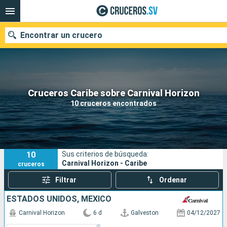
Encontrar un crucero
Nuestros destinos
Cruceros Caribe sobre Carnival Horizon
10 cruceros encontrados
Fecha de salida
Puertos
Compañías
10
Sus criterios de búsqueda:
Buscar
Carnival Horizon - Caribe
cruceros
Filtrar
Ordenar
ESTADOS UNIDOS, MÉXICO
Carnival Horizon
6 d
Galveston
04/12/2027