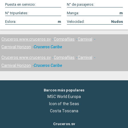
Puesta en servicio:
N° de pasajeros:
N° tripunlates:
Manga:
m
Eslora:
m
Velocidad:
Nudos
Cruceros www.cruceros.sv
Compañías
Carnival
Carnival Horizon
Cruceros Caribe
Cruceros www.cruceros.sv
Compañías
Carnival
Carnival Horizon
Cruceros Caribe
Barcos más populares
MSC World Europa
Icon of the Seas
Costa Toscana
Cruceros.sv