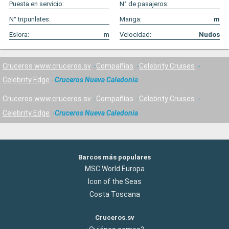
Puesta en servicio:
N° de pasajeros:
N° tripunlates:
Manga:
m
Eslora:
m
Velocidad:
Nudos
Cruceros www.cruceros.sv
Compañías
Celebrity Cruises
Celebrity Edge
Cruceros Nueva Caledonia
Cruceros www.cruceros.sv
Compañías
Celebrity Cruises
Celebrity Edge
Cruceros Nueva Caledonia
Barcos más populares
MSC World Europa
Icon of the Seas
Costa Toscana
Cruceros.sv