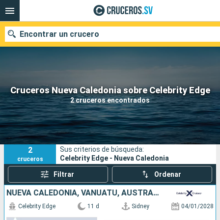
Encontrar un crucero
Nuestros destinos
Cruceros Nueva Caledonia sobre Celebrity Edge
2 cruceros encontrados
Fecha de salida
Puertos
Compañías
2
Sus criterios de búsqueda:
Buscar
Celebrity Edge - Nueva Caledonia
cruceros
Filtrar
Ordenar
NUEVA CALEDONIA, VANUATU, AUSTRALIA
Celebrity Edge
11 d
Sidney
04/01/2028