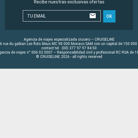
Recibe nuestras exclusivas ofertas
TU EMAIL
OK
Agencia de viajes especializada crucero – CRUISELINE
6 rue du gabian Les flots bleus MC 98 000 Monaco SAM con un capital de 150 000
contact tel : (00) 377 97 97 84 50
gencia de viajes n° 006 02 0007 – Responsabilidad civil y profesional RC RSA de
© CRUISELINE 2026 - all rights reserved