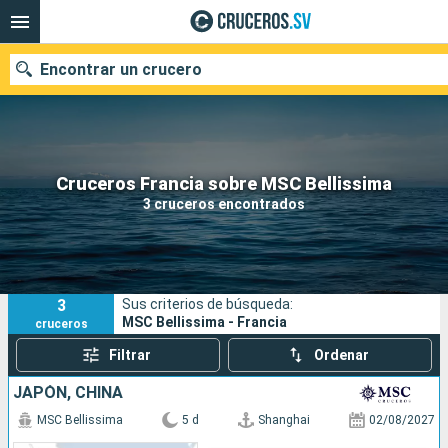
Encontrar un crucero
Nuestros destinos
Cruceros Francia sobre MSC Bellissima
3 cruceros encontrados
Fecha de salida
Puertos
Compañías
3
Sus criterios de búsqueda:
Buscar
MSC Bellissima - Francia
cruceros
Filtrar
Ordenar
JAPÓN, CHINA
MSC Bellissima
5 d
Shanghai
02/08/2027