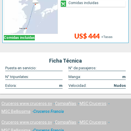
Comidas incluidas
US$ 444
+Tasas
Comidas incluidas
Ficha Técnica
Puesta en servicio:
N° de pasajeros:
N° tripunlates:
Manga:
m
Eslora:
m
Velocidad:
Nudos
Cruceros www.cruceros.sv
Compañías
MSC Cruceros
MSC Bellissima
Cruceros Francia
Cruceros www.cruceros.sv
Compañías
MSC Cruceros
MSC Bellissima
Cruceros Francia