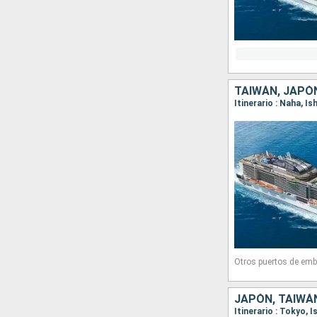
TAIWÁN, JAPÓ
Itinerario : Naha, I
Otros puertos de emb
JAPÓN, TAIWÁ
Itinerario : Tokyo, I