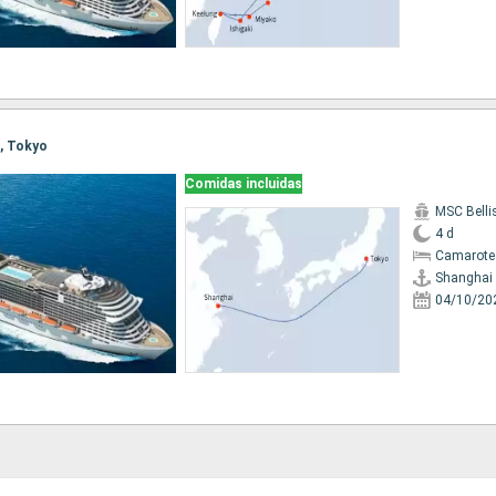
i, Tokyo
Comidas incluidas
MSC Bell
4 d
Camarote
Shanghai
04/10/20