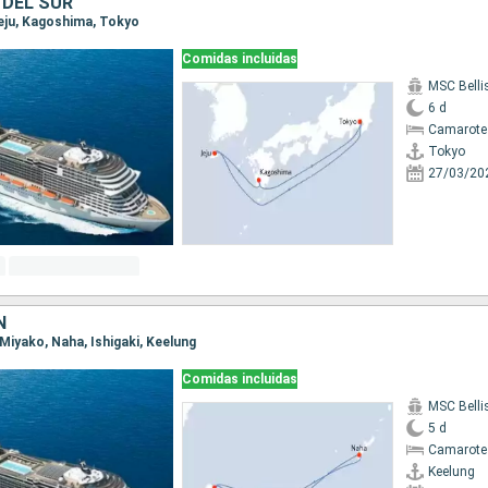
 DEL SUR
Jeju, Kagoshima, Tokyo
Comidas incluidas
MSC Bell
6 d
Camarote
Tokyo
27/03/20
N
, Miyako, Naha, Ishigaki, Keelung
Comidas incluidas
MSC Bell
5 d
Camarote
Keelung