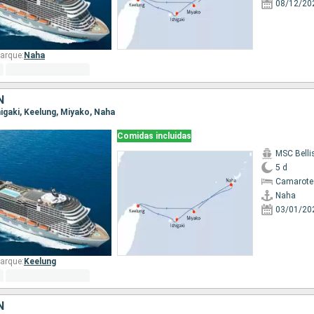
08/12/20
arque:
Naha
N
shigaki, Keelung, Miyako, Naha
Comidas incluidas
MSC Bell
5 d
Camarote
Naha
03/01/20
arque:
Keelung
N