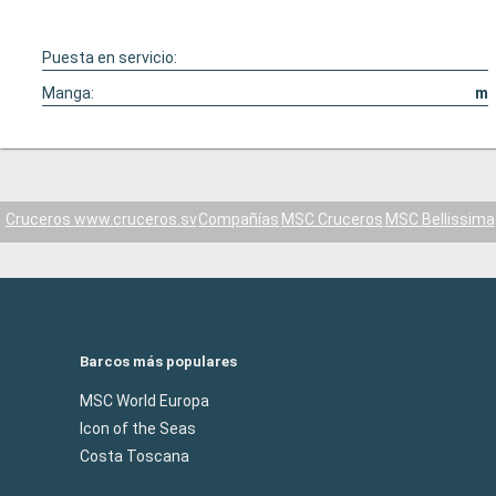
Puesta en servicio:
Manga:
m
Cruceros www.cruceros.sv
Compañías
MSC Cruceros
MSC Bellissima
Barcos más populares
MSC World Europa
Icon of the Seas
Costa Toscana