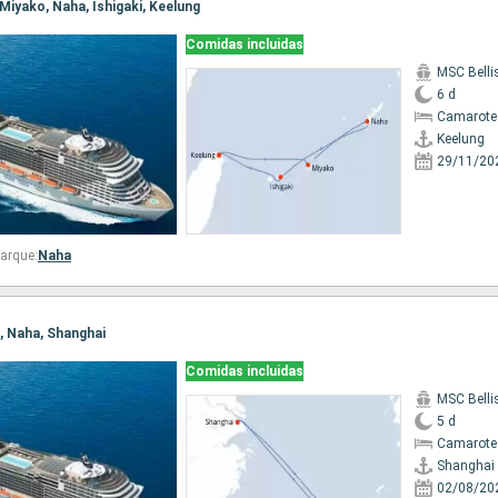
, Miyako, Naha, Ishigaki, Keelung
Comidas incluidas
MSC Bell
6 d
Camarote
Keelung
29/11/20
arque:
Naha
i, Naha, Shanghai
Comidas incluidas
MSC Bell
5 d
Camarote
Shanghai
02/08/20