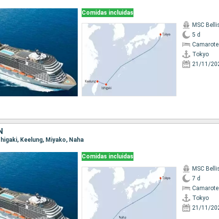
Comidas incluidas
MSC Bell
5 d
Camarote 
Tokyo
21/11/20
N
Ishigaki, Keelung, Miyako, Naha
Comidas incluidas
MSC Bell
7 d
Camarote
Tokyo
21/11/20