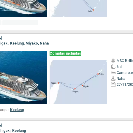
N
shigaki, Keelung, Miyako, Naha
Comidas incluidas
MSC Bell
6 d
Camarote
Naha
27/11/20
arque:
Keelung
N
shigaki, Keelung