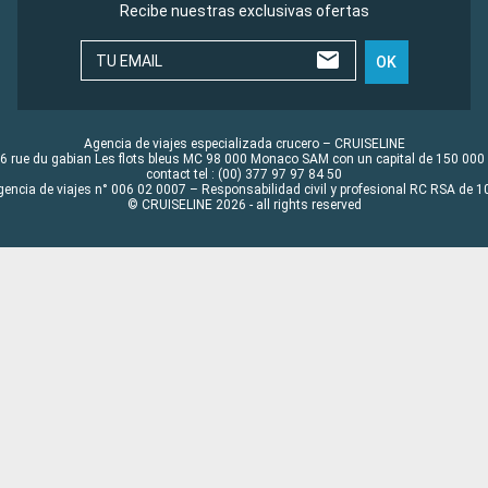
Recibe nuestras exclusivas ofertas
TU EMAIL
OK
Agencia de viajes especializada crucero – CRUISELINE
6 rue du gabian Les flots bleus MC 98 000 Monaco SAM con un capital de 150 000
contact tel : (00) 377 97 97 84 50
gencia de viajes n° 006 02 0007 – Responsabilidad civil y profesional RC RSA de
© CRUISELINE 2026 - all rights reserved