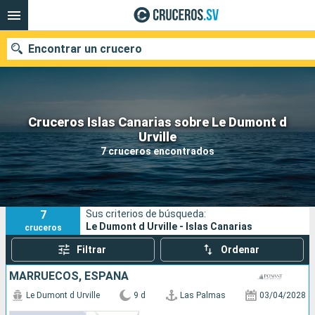
Encontrar un crucero
Cruceros Islas Canarias sobre Le Dumont d
Nuestros destinos
Urville
7 cruceros encontrados
Fecha de salida
Puertos
Compañías
7
Sus criterios de búsqueda:
Buscar
Le Dumont d Urville - Islas Canarias
cruceros
Filtrar
Ordenar
MARRUECOS, ESPAÑA
Le Dumont d Urville
9 d
Las Palmas
03/04/2028