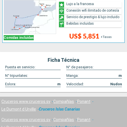
Lujo a la francesa
Conexión wifi ilimitado de cortesía
Servicio de prestigio & lujo incluido
Bebidas incluidas
US$ 5,851
+Tasas
Comidas incluidas
Ficha Técnica
Puesta en servicio:
N° de pasajeros:
N° tripunlates:
Manga:
m
Eslora:
m
Velocidad:
Nudos
Cruceros www.cruceros.sv
Compañías
Ponant
Le Dumont d Urville
Cruceros Islas Canarias
Cruceros www.cruceros.sv
Compañías
Ponant