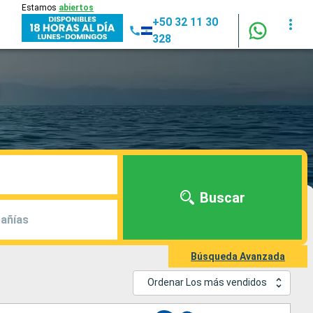
Estamos
abiertos
+50 32 11 30
328
Buscar
añías
Búsqueda Avanzada
Ordenar Los más vendidos