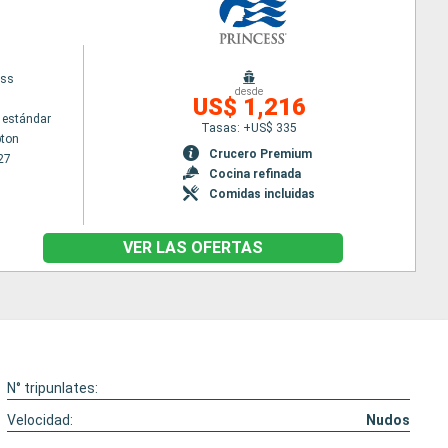
ess
desde
US$ 1,216
 estándar
Tasas: +US$ 335
ton
Crucero Premium
27
Cocina refinada
Comidas incluidas
VER LAS OFERTAS
N° tripunlates:
Velocidad:
Nudos