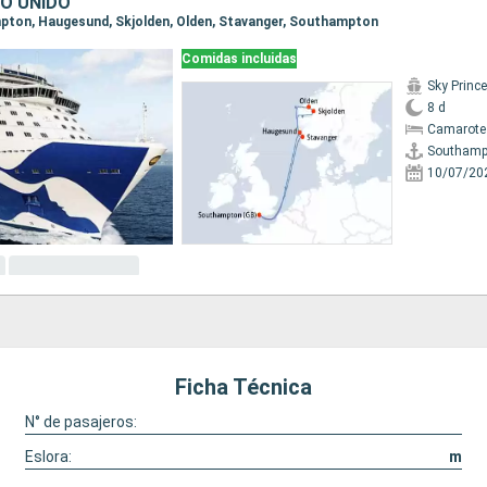
NO UNIDO
mpton, Haugesund, Skjolden, Olden, Stavanger, Southampton
Comidas incluidas
Sky Princ
8 d
Camarote
Southamp
10/07/20
Ficha Técnica
N° de pasajeros:
Eslora:
m