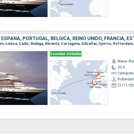
Comidas incluidas
Nieuw St
30 d
Camarote 
Rotterda
21/11/20