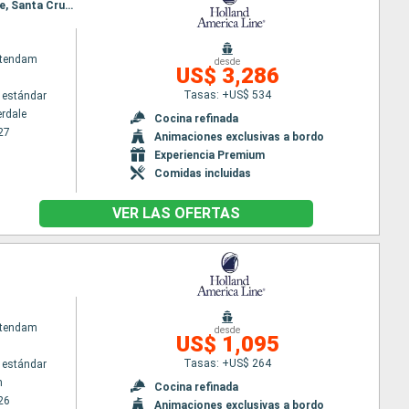
Itinerario : Fort Lauderdale, Kings Wharf, Portland, Dover, Rotterdam, Casablanca, Agadir, Arrecife, Santa Cruz de Tenerife, Madeira, Lisboa, Dover, Rotterdam
atendam
desde
US$ 3,286
Tasas: +US$ 534
 estándar
erdale
Cocina refinada
27
Animaciones exclusivas a bordo
Experiencia Premium
Comidas incluidas
VER LAS OFERTAS
atendam
desde
US$ 1,095
Tasas: +US$ 264
 estándar
m
Cocina refinada
26
Animaciones exclusivas a bordo