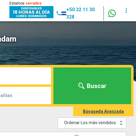
Estamos
cerrados
+50 32 11 30
328
endam
Buscar
añías
Búsqueda Avanzada
Ordenar Los más vendidos