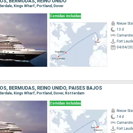
OS, BERMUDAS, REINO UNIDO
uderdale, Kings Wharf, Portland, Dover
Comidas incluidas
Nieuw St
13 d
Camarote
Fort Laud
04/04/20
OS, BERMUDAS, REINO UNIDO, PAISES BAJOS
uderdale, Kings Wharf, Portland, Dover, Rotterdam
Comidas incluidas
Nieuw St
14 d
Camarote
Fort Laud