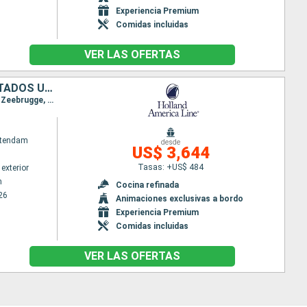
Experiencia Premium
Comidas incluidas
VER LAS OFERTAS
PAISES BAJOS, ESPAÑA, PORTUGAL, BÉLGICA, REINO UNIDO, FRANCIA, ESTADOS UNIDOS
Itinerario : Rotterdam, Lisboa, Cadiz, Malaga, Alicante, Cartagena, Gibraltar, Oporto, Rotterdam, Zeebrugge, Dover, Cherburgo, Le Havre, Portland, Fort Lauderdale
atendam
desde
US$ 3,644
Tasas: +US$ 484
exterior
m
Cocina refinada
26
Animaciones exclusivas a bordo
Experiencia Premium
Comidas incluidas
VER LAS OFERTAS