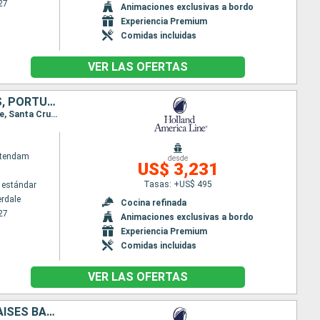
27
Animaciones exclusivas a bordo
Experiencia Premium
Comidas incluidas
VER LAS OFERTAS
ESTADOS UNIDOS, BERMUDAS, REINO UNIDO, PAISES BAJOS, MARRUECOS, PORTUGAL
Itinerario : Fort Lauderdale, Kings Wharf, Portland, Dover, Rotterdam, Casablanca, Agadir, Arrecife, Santa Cruz de Tenerife, Madeira, Lisboa, Dover
atendam
desde
US$ 3,231
Tasas: +US$ 495
 estándar
erdale
Cocina refinada
27
Animaciones exclusivas a bordo
Experiencia Premium
Comidas incluidas
VER LAS OFERTAS
ESTADOS UNIDOS, BERMUDAS, MARRUECOS, PORTUGAL, REINO UNIDO, PAISES BAJOS