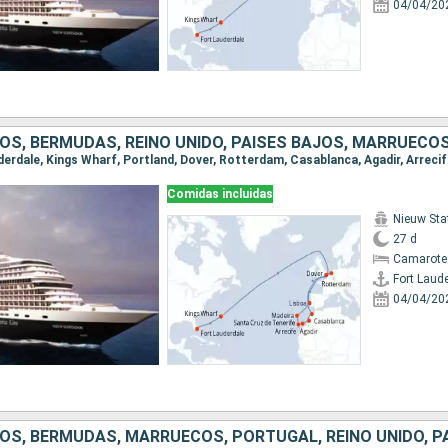
04/04/20
Comidas incluidas
Nieuw St
27 d
Camarote
Fort Laud
04/04/20