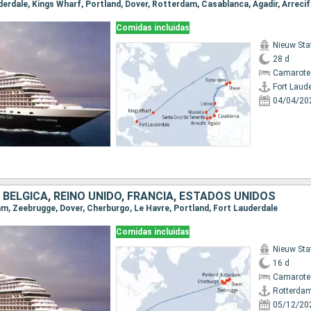
Comidas incluidas
Nieuw St
28 d
Camarote
Fort Laud
04/04/20
 BÉLGICA, REINO UNIDO, FRANCIA, ESTADOS UNIDOS
dam, Zeebrugge, Dover, Cherburgo, Le Havre, Portland, Fort Lauderdale
Comidas incluidas
Nieuw St
16 d
Camarote
Rotterda
05/12/20