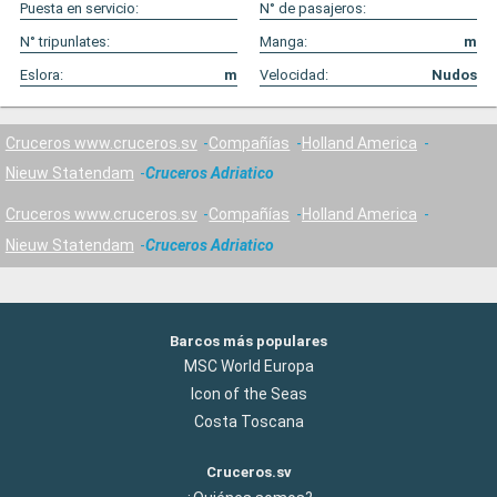
Puesta en servicio:
N° de pasajeros:
N° tripunlates:
Manga:
m
Eslora:
m
Velocidad:
Nudos
Cruceros www.cruceros.sv
Compañías
Holland America
Nieuw Statendam
Cruceros Adriatico
Cruceros www.cruceros.sv
Compañías
Holland America
Nieuw Statendam
Cruceros Adriatico
Barcos más populares
MSC World Europa
Icon of the Seas
Costa Toscana
Cruceros.sv