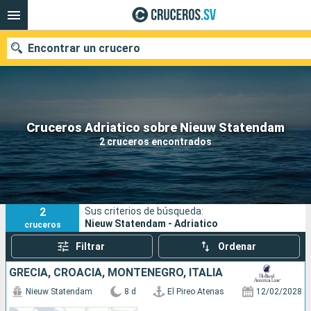
Encontrar un crucero
Nuestros destinos
Cruceros Adriatico sobre Nieuw Statendam
2 cruceros encontrados
Fecha de salida
Puertos
Compañías
2
Sus criterios de búsqueda:
Buscar
Nieuw Statendam - Adriatico
cruceros
Filtrar
Ordenar
GRECIA, CROACIA, MONTENEGRO, ITALIA
Nieuw Statendam
8 d
El Pireo Atenas
12/02/2028