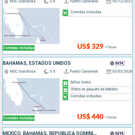
MSC Grandiosa
5 d
Puerto Canaveral
05/12/2027
Comidas incluidas
US$ 329
+Tasas
Comidas incluidas
BAHAMAS, ESTADOS UNIDOS
MSC Grandiosa
5 d
Puerto Canaveral
05/03/2028
Niños Gratis
Oferta en paquete de bebidas
Comidas incluidas
US$ 440
+Tasas
Comidas incluidas
MÉXICO, BAHAMAS, REPÚBLICA DOMINICANA, ESTADOS UNIDOS