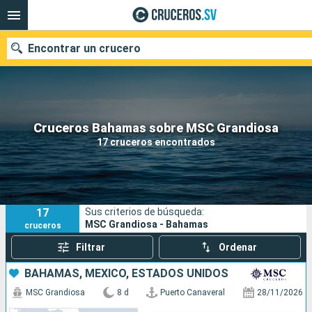
Encontrar un crucero
Nuestros destinos
Cruceros Bahamas sobre MSC Grandiosa
17 cruceros encontrados
Fecha de salida
Puertos
Compañías
17
Sus criterios de búsqueda:
Buscar
MSC Grandiosa - Bahamas
cruceros
Filtrar
Ordenar
BAHAMAS, MÉXICO, ESTADOS UNIDOS
MSC Grandiosa
8 d
Puerto Canaveral
28/11/2026