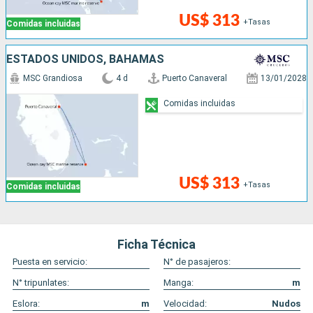
US$ 313
+Tasas
Comidas incluidas
ESTADOS UNIDOS, BAHAMAS
MSC Grandiosa
4 d
Puerto Canaveral
13/01/2028
Comidas incluidas
US$ 313
+Tasas
Comidas incluidas
Ficha Técnica
Puesta en servicio:
N° de pasajeros:
N° tripunlates:
Manga:
m
Eslora:
m
Velocidad:
Nudos