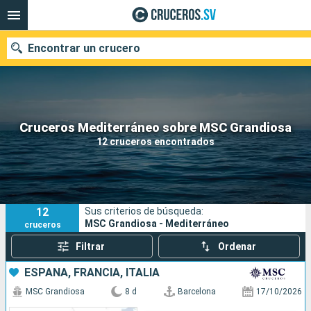
Encontrar un crucero
Nuestros destinos
Cruceros Mediterráneo sobre MSC Grandiosa
12 cruceros encontrados
Fecha de salida
Puertos
Compañías
12
Sus criterios de búsqueda:
Buscar
MSC Grandiosa - Mediterráneo
cruceros
Filtrar
Ordenar
ESPAÑA, FRANCIA, ITALIA
MSC Grandiosa
8 d
Barcelona
17/10/2026