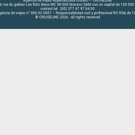
Agencia de viajes especializada crucero – CRUISELINE
6 rue du gabian Les flots bleus MC 98 000 Monaco SAM con un capital de 150 000
contact tel : (00) 377 97 97 84 50
gencia de viajes n° 006 02 0007 – Responsabilidad civil y profesional RC RSA de
© CRUISELINE 2026 - all rights reserved