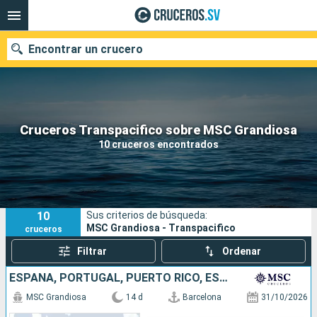
Encontrar un crucero
Nuestros destinos
Cruceros Transpacifico sobre MSC Grandiosa
10 cruceros encontrados
Fecha de salida
Puertos
Compañías
10
Sus criterios de búsqueda:
Buscar
MSC Grandiosa - Transpacifico
cruceros
Filtrar
Ordenar
ESPAÑA, PORTUGAL, PUERTO RICO, ESTADOS UNIDOS
MSC Grandiosa
14 d
Barcelona
31/10/2026