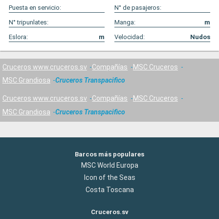
Puesta en servicio:
N° de pasajeros:
N° tripunlates:
Manga:
m
Eslora:
m
Velocidad:
Nudos
Cruceros www.cruceros.sv
Compañías
MSC Cruceros
MSC Grandiosa
Cruceros Transpacifico
Cruceros www.cruceros.sv
Compañías
MSC Cruceros
MSC Grandiosa
Cruceros Transpacifico
Barcos más populares
MSC World Europa
Icon of the Seas
Costa Toscana
Cruceros.sv