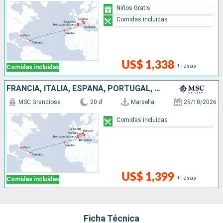
Niños Gratis
Comidas incluidas
US$ 1,338
+Tasas
Comidas incluidas
FRANCIA, ITALIA, ESPAÑA, PORTUGAL, PUERTO RICO, ESTADOS UNIDOS
MSC Grandiosa
20 d
Marsella
25/10/2026
Comidas incluidas
US$ 1,399
+Tasas
Comidas incluidas
Ficha Técnica