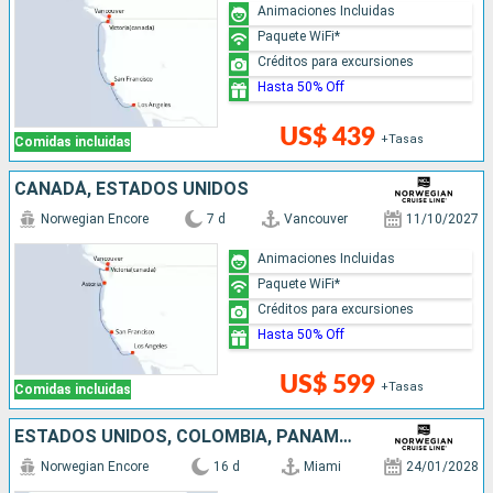
Animaciones Incluidas
Paquete WiFi*
Créditos para excursiones
Hasta 50% Off
US$ 439
+Tasas
Comidas incluidas
CANADÁ, ESTADOS UNIDOS
Norwegian Encore
7 d
Vancouver
11/10/2027
Animaciones Incluidas
Paquete WiFi*
Créditos para excursiones
Hasta 50% Off
US$ 599
+Tasas
Comidas incluidas
ESTADOS UNIDOS, COLOMBIA, PANAMÁ, PUERTO RICO, GUATEMALA, MÉXICO
Norwegian Encore
16 d
Miami
24/01/2028