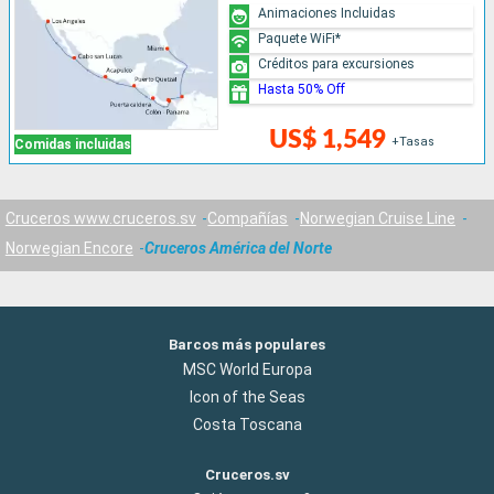
Animaciones Incluidas
Paquete WiFi*
Créditos para excursiones
Hasta 50% Off
US$ 1,549
+Tasas
Comidas incluidas
Cruceros www.cruceros.sv
Compañías
Norwegian Cruise Line
Norwegian Encore
Cruceros América del Norte
Barcos más populares
MSC World Europa
Icon of the Seas
Costa Toscana
Cruceros.sv