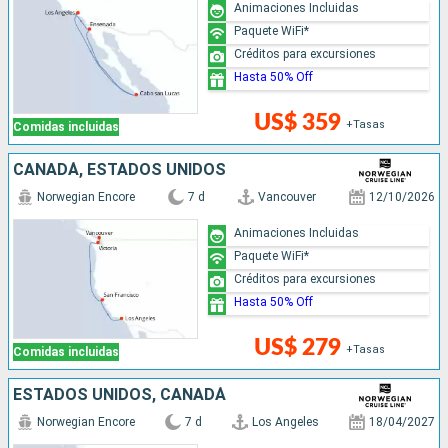
Animaciones Incluidas
Paquete WiFi*
Créditos para excursiones
Hasta 50% Off
US$ 359
+Tasas
Comidas incluidas
CANADÁ, ESTADOS UNIDOS
Norwegian Encore
7 d
Vancouver
12/10/2026
Animaciones Incluidas
Paquete WiFi*
Créditos para excursiones
Hasta 50% Off
US$ 279
+Tasas
Comidas incluidas
ESTADOS UNIDOS, CANADÁ
Norwegian Encore
7 d
Los Angeles
18/04/2027