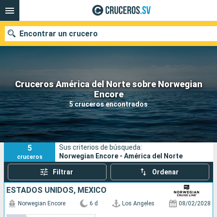
Encontrar un crucero
Cruceros América del Norte sobre Norwegian
Nuestros destinos
Encore
5 cruceros encontrados
Fecha de salida
Puertos
Compañías
5
Sus criterios de búsqueda:
Buscar
Norwegian Encore - América del Norte
cruceros
Filtrar
Ordenar
ESTADOS UNIDOS, MÉXICO
Norwegian Encore
6 d
Los Angeles
08/02/2028