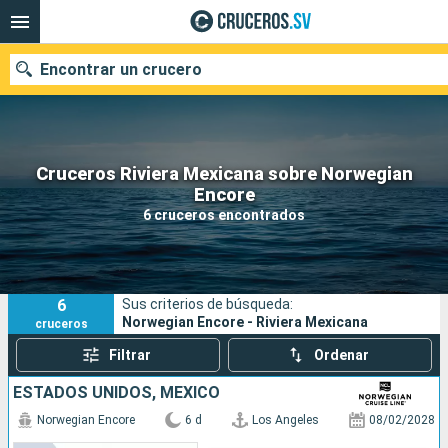
Encontrar un crucero
Cruceros Riviera Mexicana sobre Norwegian
Nuestros destinos
Encore
6 cruceros encontrados
Fecha de salida
Puertos
Compañías
6
Sus criterios de búsqueda:
Buscar
Norwegian Encore - Riviera Mexicana
cruceros
Filtrar
Ordenar
ESTADOS UNIDOS, MÉXICO
Norwegian Encore
6 d
Los Angeles
08/02/2028