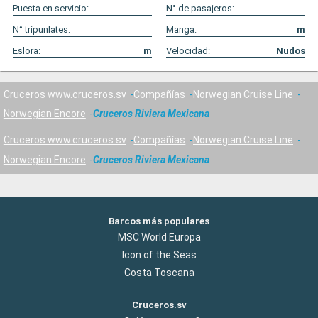
Puesta en servicio:
N° de pasajeros:
N° tripunlates:
Manga:
m
Eslora:
m
Velocidad:
Nudos
Cruceros www.cruceros.sv
Compañías
Norwegian Cruise Line
Norwegian Encore
Cruceros Riviera Mexicana
Cruceros www.cruceros.sv
Compañías
Norwegian Cruise Line
Norwegian Encore
Cruceros Riviera Mexicana
Barcos más populares
MSC World Europa
Icon of the Seas
Costa Toscana
Cruceros.sv