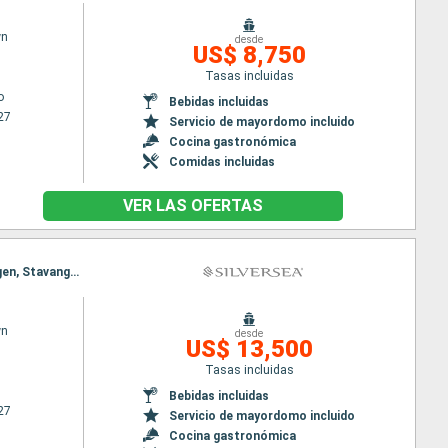
wn
desde
US$ 8,750
Tasas incluidas
o
Bebidas incluidas
27
Servicio de mayordomo incluido
Cocina gastronómica
Comidas incluidas
VER LAS OFERTAS
Itinerario : Belfast, Londonderry, Stornoway, Kirkwall, Trondheim, Andalsnes, Alesund, Olden, Bergen, Stavanger, Kristiansand, Oslo, Copenhague, Belfast, Londonderry, Stornoway, Kirkwall, Trondheim, Andalsnes, Alesund, Olden, Bergen, Stavanger, Kristiansand, Oslo, Copenhague
wn
desde
US$ 13,500
Tasas incluidas
Bebidas incluidas
27
Servicio de mayordomo incluido
Cocina gastronómica