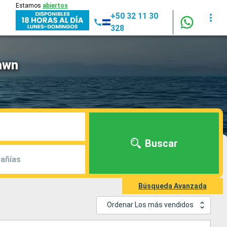
Estamos
abiertos
+50 32 11 30
328
awn
Buscar
añías
Búsqueda Avanzada
Ordenar Los más vendidos