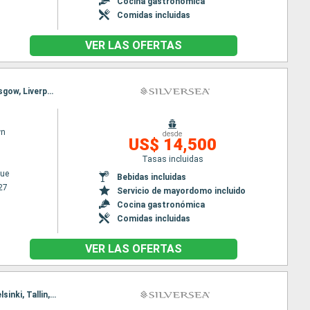
Cocina gastronómica
Comidas incluidas
VER LAS OFERTAS
Itinerario : Copenhague, Skagen, Newhaven, Aberdeen, Invergordon, Stornoway, Londonderry, Glasgow, Liverpool, Fishguard, Falmouth, Southampton
wn
desde
US$ 14,500
Tasas incluidas
ue
Bebidas incluidas
27
Servicio de mayordomo incluido
Cocina gastronómica
Comidas incluidas
VER LAS OFERTAS
Itinerario : Estocolmo, Helsinki, Tallin, Riga, Klaipeda, Gdansk, Ystad, Copenhague, Estocolmo, Helsinki, Tallin, Riga, Klaipeda, Gdansk, Ystad, Copenhague