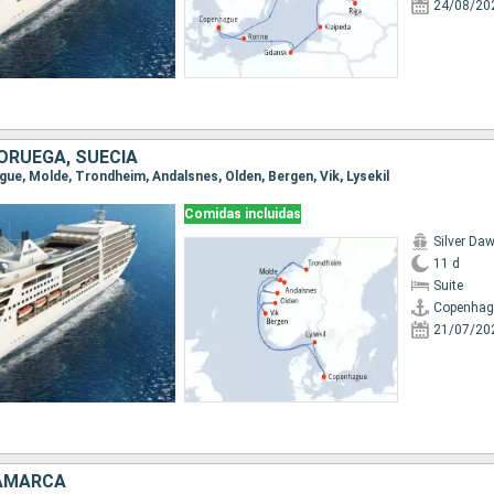
24/08/20
ORUEGA, SUECIA
gue, Molde, Trondheim, Andalsnes, Olden, Bergen, Vik, Lysekil
Comidas incluidas
Silver Da
11 d
Suite
Copenhag
21/07/20
NAMARCA