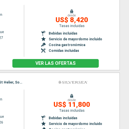
wn
desde
US$ 8,420
Tasas incluidas
ue
Bebidas incluidas
27
Servicio de mayordomo incluido
Cocina gastronómica
Comidas incluidas
VER LAS OFERTAS
Itinerario : Copenhague, Skagen, Lerwick, Kirkwall, Liverpool, Belfast, Holyhead, Cork, Falmouth, St Helier, Southampton, Copenhague, Skagen, Lerwick, Kirkwall, Liverpool, Belfast, Holyhead, Cork, Falmouth, St Helier, Southampton
wn
desde
US$ 11,800
Tasas incluidas
ue
Bebidas incluidas
26
Servicio de mayordomo incluido