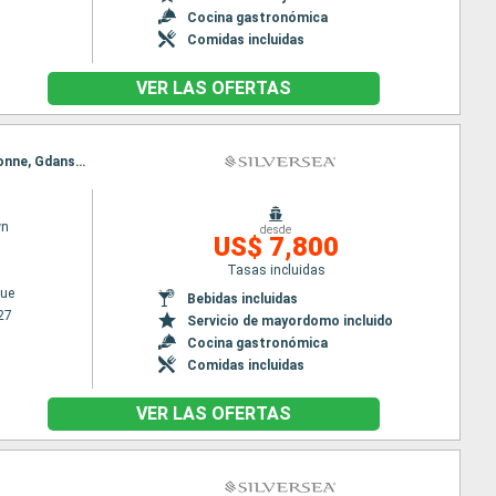
Cocina gastronómica
Comidas incluidas
VER LAS OFERTAS
Itinerario : Copenhague, Ronne, Gdansk, Liepaja, Riga, Tallin, Helsinki, Estocolmo, Copenhague, Ronne, Gdansk, Liepaja, Riga, Tallin, Helsinki, Estocolmo
wn
desde
US$ 7,800
Tasas incluidas
ue
Bebidas incluidas
27
Servicio de mayordomo incluido
Cocina gastronómica
Comidas incluidas
VER LAS OFERTAS