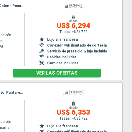
Itinerario : Puntarenas, Golfito, Playa Muerto, Fuerte amador, Crossing Panama canal, San Blas, Colón - Panama
desde
US$ 6,294
Tasas: +US$ 722
 balcón
Lujo a la francesa
as
Conexión wifi ilimitado de cortesía
26
Servicio de prestigio & lujo incluido
Bebidas incluidas
Comidas incluidas
VER LAS OFERTAS
Itinerario : Colón - Panama, San Blas, Crossing Panama canal, Fuerte amador, Playa Muerto, Golfito, Puntarenas
desde
US$ 6,353
Tasas: +US$ 722
 balcón
Lujo a la francesa
Panama
Conexión wifi ilimitado de cortesía