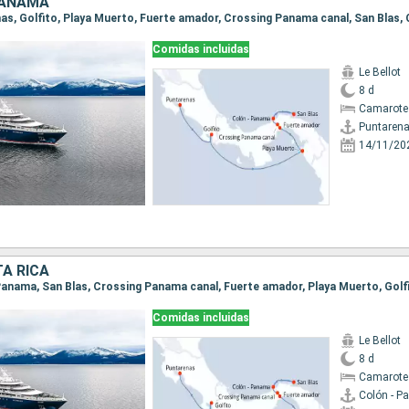
PANAMÁ
Comidas incluidas
Le Bellot
8 d
Camarote
Puntaren
14/11/20
A RICA
Comidas incluidas
Le Bellot
8 d
Camarote
Colón - 