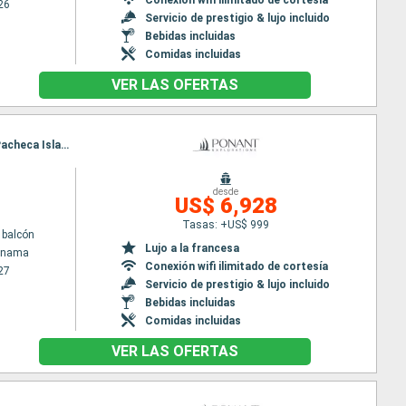
26
Servicio de prestigio & lujo incluido
Bebidas incluidas
Comidas incluidas
VER LAS OFERTAS
Itinerario : Colón - Panama, Fuerte San Lorenzo, San Blas, Crossing Panama canal, Islas Perlas, Pacheca Island, Playa Muerto, Isla de Coiba, rio esquinas, Baie de Drake, Curú, Puntarenas
desde
US$ 6,928
Tasas: +US$ 999
 balcón
Lujo a la francesa
Panama
Conexión wifi ilimitado de cortesía
27
Servicio de prestigio & lujo incluido
Bebidas incluidas
Comidas incluidas
VER LAS OFERTAS