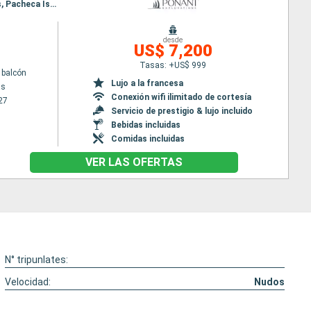
Itinerario : Puntarenas, Curú, Baie de Drake, rio esquinas, Isla de Coiba, Playa Muerto, Islas Perlas, Pacheca Island, Crossing Panama canal, San Blas, Fuerte San Lorenzo, Colón - Panama
desde
US$ 7,200
Tasas: +US$ 999
 balcón
Lujo a la francesa
as
Conexión wifi ilimitado de cortesía
27
Servicio de prestigio & lujo incluido
Bebidas incluidas
Comidas incluidas
VER LAS OFERTAS
N° tripunlates:
Velocidad:
Nudos