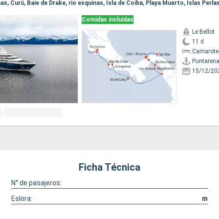
Comidas incluidas
Le Bellot
11 d
Camarote
Puntaren
15/12/20
Ficha Técnica
N° de pasajeros:
Eslora:
m