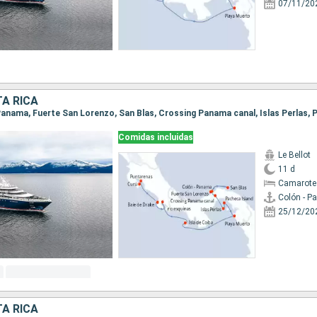
07/11/20
A RICA
Comidas incluidas
Le Bellot
11 d
Camarote
Colón - 
25/12/20
A RICA