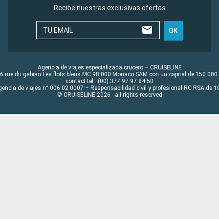
Recibe nuestras exclusivas ofertas
TU EMAIL
OK
Agencia de viajes especializada crucero – CRUISELINE
6 rue du gabian Les flots bleus MC 98 000 Monaco SAM con un capital de 150 000
contact tel : (00) 377 97 97 84 50
gencia de viajes n° 006 02 0007 – Responsabilidad civil y profesional RC RSA de
© CRUISELINE 2026 - all rights reserved