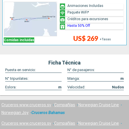
Animaciones Incluidas
Paquete WiFi*
Créditos para excursiones
Hasta 50% Off
US$ 269
+Tasas
Comidas incluidas
Ficha Técnica
Puesta en servicio:
N° de pasajeros:
N° tripunlates:
Manga:
m
Eslora:
m
Velocidad:
Nudos
Cruceros www.cruceros.sv
Compañías
Norwegian Cruise Line
Norwegian Joy
Cruceros Bahamas
Cruceros www.cruceros.sv
Compañías
Norwegian Cruise Line