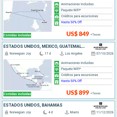
Animaciones Incluidas
Paquete WiFi*
Créditos para excursiones
Hasta 50% Off
US$ 849
+Tasas
Comidas incluidas
ESTADOS UNIDOS, MÉXICO, GUATEMALA, PUERTO RICO, PANAMÁ, COLOMBIA, JAMAICA
Norwegian Joy
17 d
Los Angeles
07/10/2026
Animaciones Incluidas
Paquete WiFi*
Créditos para excursiones
Hasta 50% Off
US$ 899
+Tasas
Comidas incluidas
ESTADOS UNIDOS, BAHAMAS
Norwegian Joy
4 d
Miami
11/12/2026