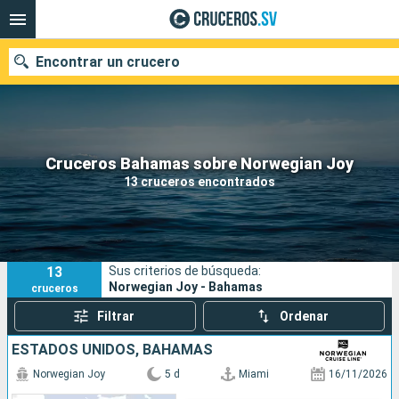
Encontrar un crucero
Nuestros destinos
Cruceros Bahamas sobre Norwegian Joy
13 cruceros encontrados
Fecha de salida
Puertos
Compañías
13
Sus criterios de búsqueda:
Buscar
Norwegian Joy - Bahamas
cruceros
Filtrar
Ordenar
ESTADOS UNIDOS, BAHAMAS
Norwegian Joy
5 d
Miami
16/11/2026