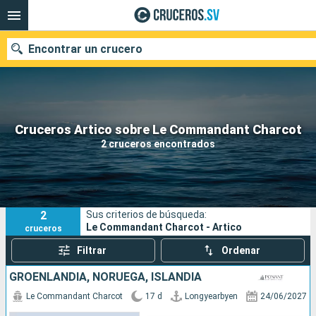
Encontrar un crucero
Nuestros destinos
Cruceros Artico sobre Le Commandant Charcot
2 cruceros encontrados
Fecha de salida
Puertos
Compañías
2
Sus criterios de búsqueda:
Buscar
Le Commandant Charcot - Artico
cruceros
Filtrar
Ordenar
GROENLANDIA, NORUEGA, ISLANDIA
Le Commandant Charcot
17 d
Longyearbyen
24/06/2027