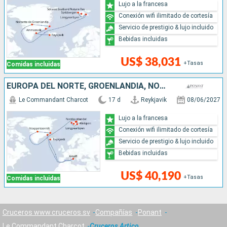
Lujo a la francesa
Conexión wifi ilimitado de cortesía
Servicio de prestigio & lujo incluido
Bebidas incluidas
US$ 38,031
+Tasas
Comidas incluidas
EUROPA DEL NORTE, GROENLANDIA, NORUEGA, ITALIA, ISLANDIA
Le Commandant Charcot
17 d
Reykjavik
08/06/2027
Lujo a la francesa
Conexión wifi ilimitado de cortesía
Servicio de prestigio & lujo incluido
Bebidas incluidas
US$ 40,190
+Tasas
Comidas incluidas
Cruceros www.cruceros.sv
Compañías
Ponant
Le Commandant Charcot
Cruceros Artico