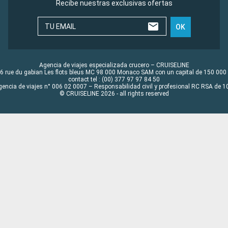
Recibe nuestras exclusivas ofertas
TU EMAIL
OK
Agencia de viajes especializada crucero – CRUISELINE
6 rue du gabian Les flots bleus MC 98 000 Monaco SAM con un capital de 150 000
contact tel : (00) 377 97 97 84 50
gencia de viajes n° 006 02 0007 – Responsabilidad civil y profesional RC RSA de
© CRUISELINE 2026 - all rights reserved