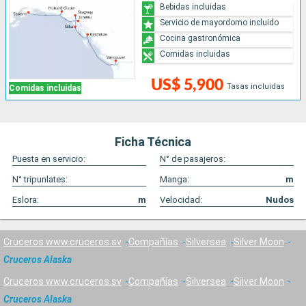
Bebidas incluidas
Servicio de mayordomo incluido
Cocina gastronómica
Comidas incluidas
US$ 5,900
Tasas incluidas
Comidas incluidas
Ficha Técnica
Puesta en servicio:
N° de pasajeros:
N° tripunlates:
Manga:
m
Eslora:
m
Velocidad:
Nudos
Cruceros www.cruceros.sv
Compañías
Silversea
Silver Moon
Cruceros Alaska
Cruceros www.cruceros.sv
Compañías
Silversea
Silver Moon
Cruceros Alaska