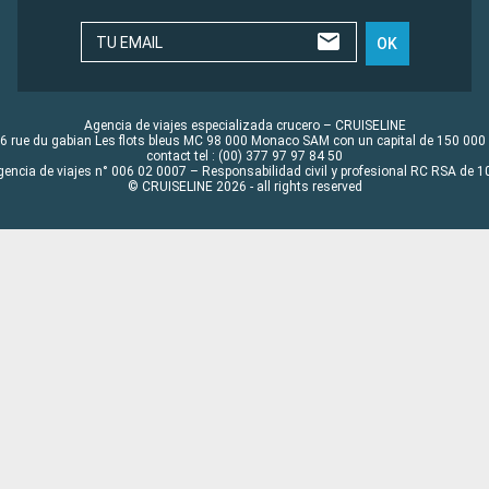
TU EMAIL
OK
Agencia de viajes especializada crucero – CRUISELINE
6 rue du gabian Les flots bleus MC 98 000 Monaco SAM con un capital de 150 000
contact tel : (00) 377 97 97 84 50
gencia de viajes n° 006 02 0007 – Responsabilidad civil y profesional RC RSA de
© CRUISELINE 2026 - all rights reserved