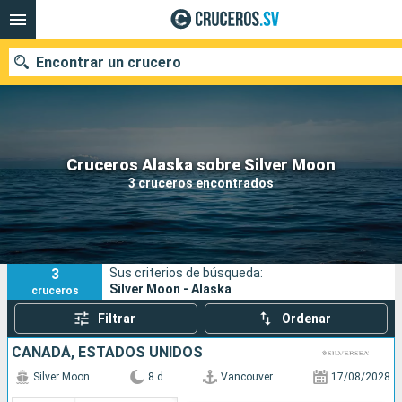
Encontrar un crucero
Nuestros destinos
Cruceros Alaska sobre Silver Moon
3 cruceros encontrados
Fecha de salida
Puertos
Compañías
3
Sus criterios de búsqueda:
Buscar
Silver Moon - Alaska
cruceros
Filtrar
Ordenar
CANADÁ, ESTADOS UNIDOS
Silver Moon
8 d
Vancouver
17/08/2028