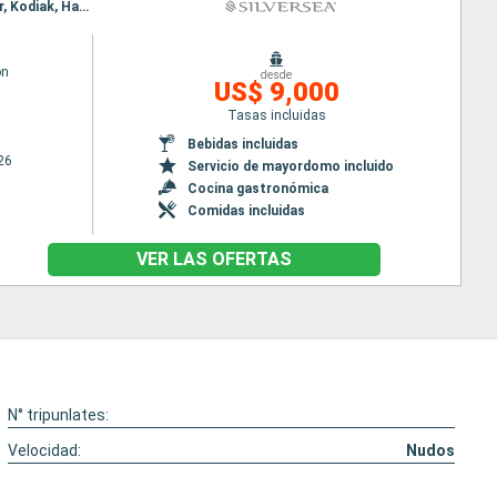
Itinerario : Seward, Homer, Kodiak, Hakodate, Muroran, Miyako, souda Bay, Tokyo, Seward, Homer, Kodiak, Hakodate, Muroran, Miyako, souda Bay, Tokyo
on
desde
US$ 9,000
Tasas incluidas
Bebidas incluidas
26
Servicio de mayordomo incluido
Cocina gastronómica
Comidas incluidas
VER LAS OFERTAS
N° tripunlates:
Velocidad:
Nudos