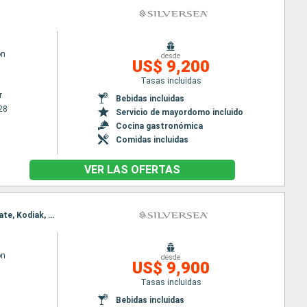
on
desde
US$ 9,200
Tasas incluidas
r
Bebidas incluidas
28
Servicio de mayordomo incluido
Cocina gastronómica
Comidas incluidas
VER LAS OFERTAS
Itinerario : Tokyo, Miyako, Hakodate, Kodiak, Sitka, Ketchikán, Vancouver, Tokyo, Miyako, Hakodate, Kodiak, Sitka, Ketchikán, Vancouver
on
desde
US$ 9,900
Tasas incluidas
Bebidas incluidas