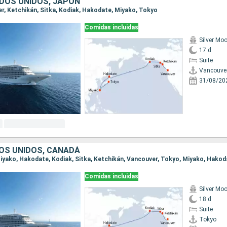
DOS UNIDOS, JAPÓN
ver, Ketchikán, Sitka, Kodiak, Hakodate, Miyako, Tokyo
Comidas incluidas
Silver Mo
17 d
Suite
Vancouve
31/08/20
OS UNIDOS, CANADÁ
Comidas incluidas
Silver Mo
18 d
Suite
Tokyo