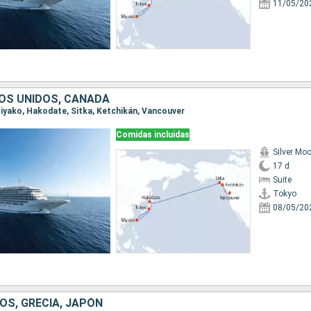
11/05/20
OS UNIDOS, CANADÁ
 Miyako, Hakodate, Sitka, Ketchikán, Vancouver
Comidas incluidas
Silver Mo
17 d
Suite
Tokyo
08/05/20
OS, GRECIA, JAPÓN