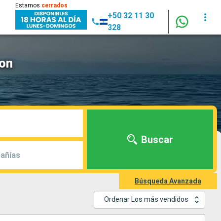
Estamos
cerrados
+50 32 11 30
328
oon
Buscar
añías
Búsqueda Avanzada
Ordenar Los más vendidos