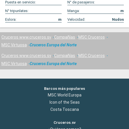
Puesta en servicio:
N° de pasajeros:
N° tripunlates:
Manga:
m
Eslora:
m
Velocidad:
Nudos
Cruceros www.cruceros.sv
Compañías
MSC Cruceros
MSC Virtuosa
Cruceros Europa del Norte
Cruceros www.cruceros.sv
Compañías
MSC Cruceros
MSC Virtuosa
Cruceros Europa del Norte
Barcos más populares
MSC World Europa
Icon of the Seas
Costa Toscana
Cruceros.sv