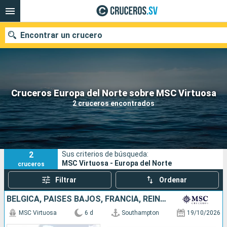
Encontrar un crucero
Nuestros destinos
Cruceros Europa del Norte sobre MSC Virtuosa
2 cruceros encontrados
Fecha de salida
Puertos
Compañías
2
Sus criterios de búsqueda:
Buscar
MSC Virtuosa - Europa del Norte
cruceros
Filtrar
Ordenar
BÉLGICA, PAISES BAJOS, FRANCIA, REINO UNIDO
MSC Virtuosa
6 d
Southampton
19/10/2026