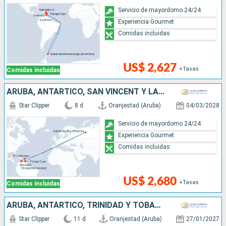
Servicio de mayordomo 24/24
Experiencia Gourmet
Comidas incluidas
US$ 2,627
+Tasas
Comidas incluidas
ARUBA, ANTÁRTICO, SAN VINCENT Y LAS GRANADINAS, GRENADA
Star Clipper
8 d
Oranjestad (Aruba)
04/03/2028
Servicio de mayordomo 24/24
Experiencia Gourmet
Comidas incluidas
US$ 2,680
+Tasas
Comidas incluidas
ARUBA, ANTÁRTICO, TRINIDAD Y TOBAGO, SAN VINCENT Y LAS GRANADINAS, GRENADA
Star Clipper
11 d
Oranjestad (Aruba)
27/01/2027