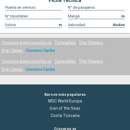
Ficha Técnica
Puesta en servicio:
N° de pasajeros:
N° tripunlates:
Manga:
m
Eslora:
m
Velocidad:
Nudos
Cruceros www.cruceros.sv
Compañías
Star Clippers
Star Clipper
Cruceros Caribe
Cruceros www.cruceros.sv
Compañías
Star Clippers
Star Clipper
Cruceros Caribe
Barcos más populares
MSC World Europa
Icon of the Seas
Costa Toscana
Cruceros.sv