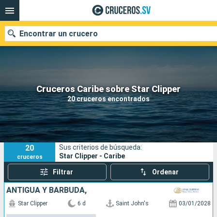
Encontrar un crucero
Nuestros destinos
Cruceros Caribe sobre Star Clipper
20 cruceros encontrados
Fecha de salida
Puertos
Compañías
20
Sus criterios de búsqueda:
Buscar
Star Clipper - Caribe
cruceros
Filtrar
Ordenar
ANTIGUA Y BARBUDA,
Star Clipper
6 d
Saint John's
03/01/2028