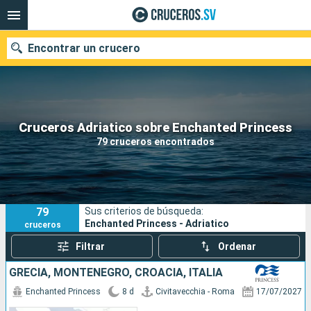
Encontrar un crucero
Nuestros destinos
Cruceros Adriatico sobre Enchanted Princess
79 cruceros encontrados
Fecha de salida
Puertos
Compañías
79
Sus criterios de búsqueda:
Buscar
Enchanted Princess - Adriatico
cruceros
Filtrar
Ordenar
GRECIA, MONTENEGRO, CROACIA, ITALIA
Enchanted Princess
8 d
Civitavecchia - Roma
17/07/2027