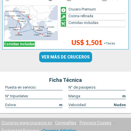
Crucero Premium
Cocina refinada
Comidas incluidas
US$ 1,501
+Tasas
Comidas incluidas
VER MÁS DE CRUCEROS
Ficha Técnica
Puesta en servicio:
N° de pasajeros:
N° tripunlates:
Manga:
m
Eslora:
m
Velocidad:
Nudos
Cruceros www.cruceros.sv
Compañías
Princess Cruises
Enchanted Princess
Cruceros Adriatico