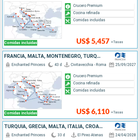
Crucero Premium
Cocina refinada
Comidas incluidas
US$ 5,457
+Tasas
Comidas incluidas
FRANCIA, MALTA, MONTENEGRO, TURQUÍA, GRECIA, CROACIA, ITALIA
Enchanted Princess
43 d
Civitavecchia - Roma
25/09/2027
Crucero Premium
Cocina refinada
Comidas incluidas
US$ 6,110
+Tasas
Comidas incluidas
TURQUÍA, GRECIA, MALTA, ITALIA, CROACIA, MONTENEGRO
Enchanted Princess
33 d
El Pireo Atenas
24/04/2028