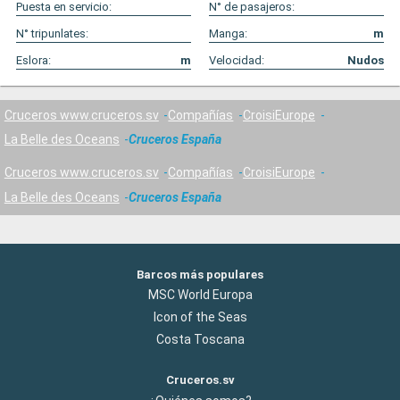
Puesta en servicio:
N° de pasajeros:
N° tripunlates:
Manga:
m
Eslora:
m
Velocidad:
Nudos
Cruceros www.cruceros.sv
Compañías
CroisiEurope
La Belle des Oceans
Cruceros España
Cruceros www.cruceros.sv
Compañías
CroisiEurope
La Belle des Oceans
Cruceros España
Barcos más populares
MSC World Europa
Icon of the Seas
Costa Toscana
Cruceros.sv