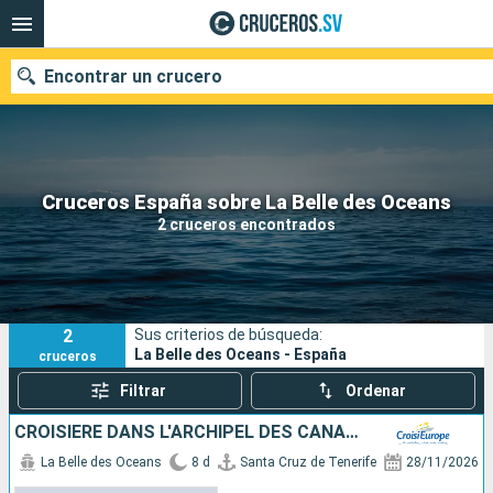
Encontrar un crucero
Nuestros destinos
Cruceros España sobre La Belle des Oceans
2 cruceros encontrados
Fecha de salida
Puertos
Compañías
2
Sus criterios de búsqueda:
Buscar
La Belle des Oceans - España
cruceros
Filtrar
Ordenar
CROISIÈRE DANS L'ARCHIPEL DES CANARIES, LA DOUCEUR D'UN ÉTERNEL PRINTEMPS
La Belle des Oceans
8 d
Santa Cruz de Tenerife
28/11/2026