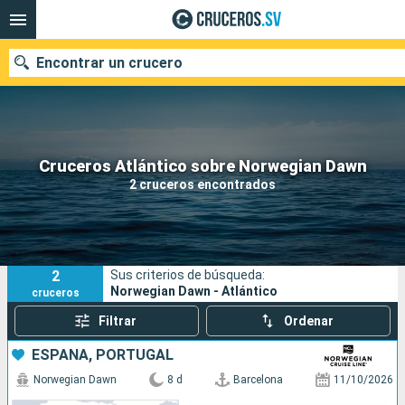
Encontrar un crucero
Nuestros destinos
Cruceros Atlántico sobre Norwegian Dawn
2 cruceros encontrados
Fecha de salida
Puertos
Compañías
2
Sus criterios de búsqueda:
Buscar
Norwegian Dawn - Atlántico
cruceros
Filtrar
Ordenar
ESPAÑA, PORTUGAL
Norwegian Dawn
8 d
Barcelona
11/10/2026