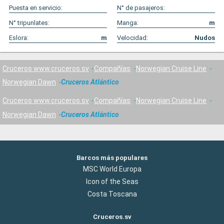
Puesta en servicio:
N° de pasajeros:
N° tripunlates:
Manga:
m
Eslora:
m
Velocidad:
Nudos
Cruceros www.cruceros.sv
Compañías
Norwegian Cruise Line
Norwegian Dawn
Cruceros Atlántico
Cruceros www.cruceros.sv
Compañías
Norwegian Cruise Line
Norwegian Dawn
Cruceros Atlántico
Barcos más populares
MSC World Europa
Icon of the Seas
Costa Toscana
Cruceros.sv