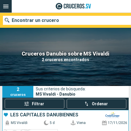
Encontrar un crucero
Nuestros destinos
Cruceros Danubio sobre MS Vivaldi
2 cruceros encontrados
Fecha de salida
Puertos
Compañías
2
Sus criterios de búsqueda:
Buscar
MS Vivaldi - Danubio
cruceros
Filtrar
Ordenar
LES CAPITALES DANUBIENNES
MS Vivaldi
5 d
Viena
17/11/2026