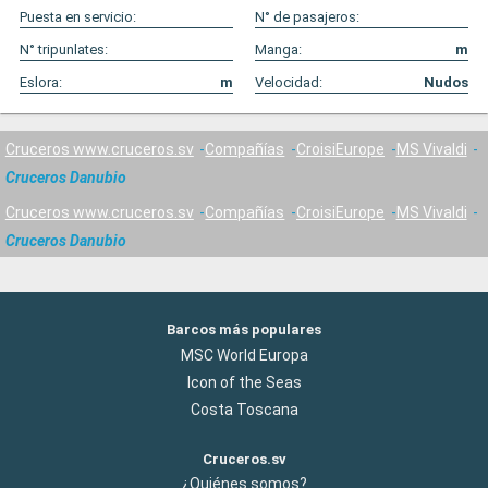
Puesta en servicio:
N° de pasajeros:
N° tripunlates:
Manga:
m
Eslora:
m
Velocidad:
Nudos
Cruceros www.cruceros.sv
Compañías
CroisiEurope
MS Vivaldi
Cruceros Danubio
Cruceros www.cruceros.sv
Compañías
CroisiEurope
MS Vivaldi
Cruceros Danubio
Barcos más populares
MSC World Europa
Icon of the Seas
Costa Toscana
Cruceros.sv
¿Quiénes somos?