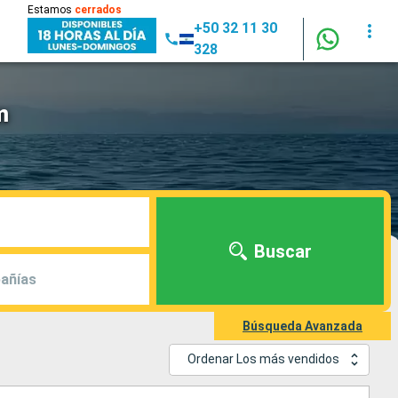
Estamos
cerrados
+50 32 11 30
328
m
Buscar
añías
Búsqueda Avanzada
Ordenar Los más vendidos