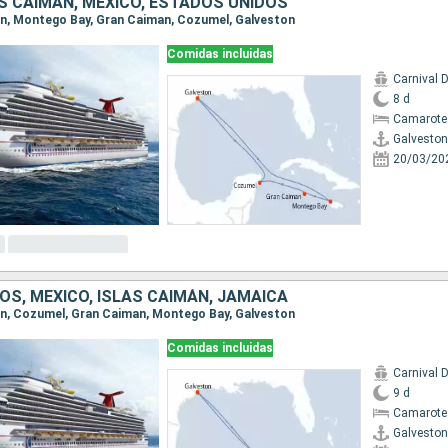
AS CAIMÁN, MÉXICO, ESTADOS UNIDOS
ton, Montego Bay, Gran Caiman, Cozumel, Galveston
Comidas incluidas
Carnival 
8 d
Camarote
Galveston
20/03/20
OS, MÉXICO, ISLAS CAIMÁN, JAMAICA
ton, Cozumel, Gran Caiman, Montego Bay, Galveston
Comidas incluidas
Carnival 
9 d
Camarote
Galveston