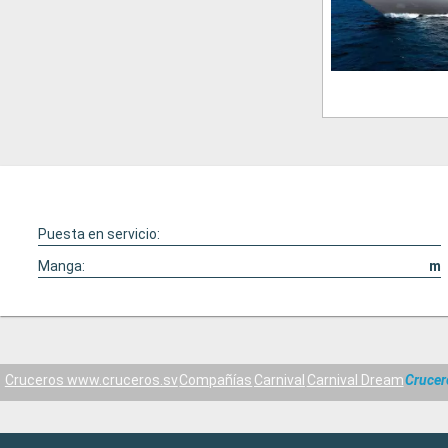
Puesta en servicio:
Manga:
m
Cruceros www.cruceros.sv
Compañías
Carnival
Carnival Dream
Crucer