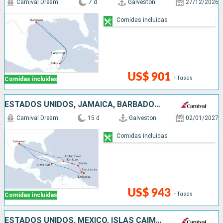
Carnival Dream
7 d
Galveston
27/12/2026
Comidas incluidas
US$ 901
+Tasas
Comidas incluidas
ESTADOS UNIDOS, JAMAICA, BARBADOS, SANTA LUCIA, ANTIGUA Y BARBUDA, PUERTO RICO, REPÚBLICA DOMINICANA
Carnival Dream
15 d
Galveston
02/01/2027
Comidas incluidas
US$ 943
+Tasas
Comidas incluidas
ESTADOS UNIDOS, MÉXICO, ISLAS CAIMÁN, JAMAICA