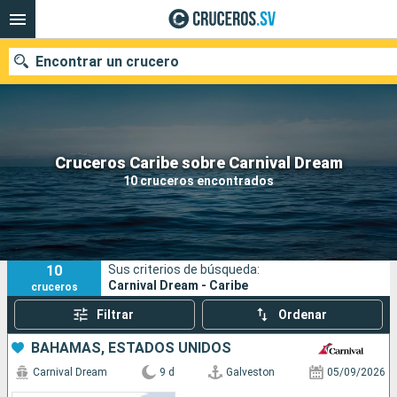
Encontrar un crucero
Nuestros destinos
Cruceros Caribe sobre Carnival Dream
10 cruceros encontrados
Fecha de salida
Puertos
Compañías
10
Sus criterios de búsqueda:
Buscar
Carnival Dream - Caribe
cruceros
Filtrar
Ordenar
BAHAMAS, ESTADOS UNIDOS
Carnival Dream
9 d
Galveston
05/09/2026