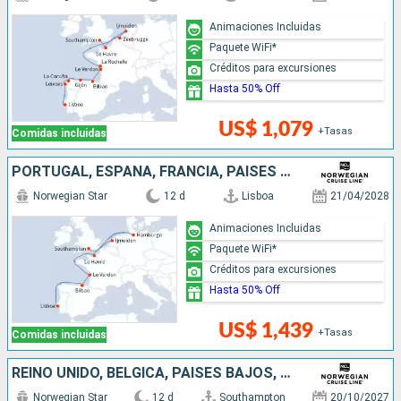
Animaciones Incluidas
Paquete WiFi*
Créditos para excursiones
Hasta 50% Off
US$ 1,079
+Tasas
Comidas incluidas
PORTUGAL, ESPAÑA, FRANCIA, PAISES BAJOS, ALEMANIA, REINO UNIDO
Norwegian Star
12 d
Lisboa
21/04/2028
Animaciones Incluidas
Paquete WiFi*
Créditos para excursiones
Hasta 50% Off
US$ 1,439
+Tasas
Comidas incluidas
REINO UNIDO, BÉLGICA, PAISES BAJOS, FRANCIA, ESPAÑA, PORTUGAL
Norwegian Star
12 d
Southampton
20/10/2027