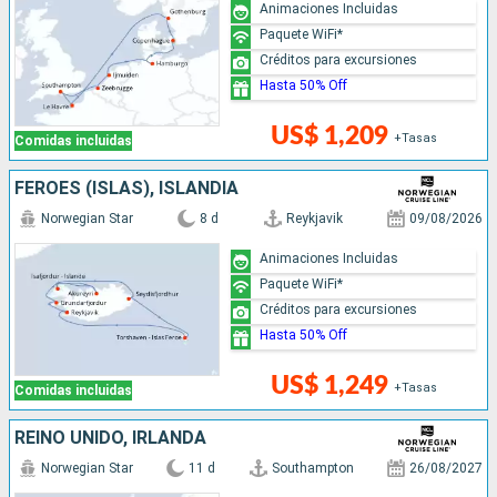
Animaciones Incluidas
Paquete WiFi*
Créditos para excursiones
Hasta 50% Off
US$ 1,209
+Tasas
Comidas incluidas
FÉROES (ISLAS), ISLANDIA
Norwegian Star
8 d
Reykjavik
09/08/2026
Animaciones Incluidas
Paquete WiFi*
Créditos para excursiones
Hasta 50% Off
US$ 1,249
+Tasas
Comidas incluidas
REINO UNIDO, IRLANDA
Norwegian Star
11 d
Southampton
26/08/2027