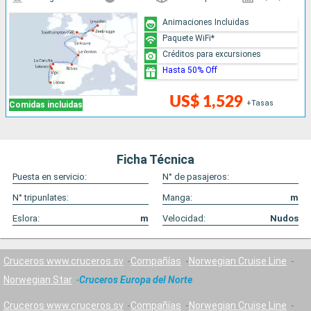
Animaciones Incluidas
Paquete WiFi*
Créditos para excursiones
Hasta 50% Off
US$ 1,529
+Tasas
Comidas incluidas
Ficha Técnica
Puesta en servicio:
N° de pasajeros:
N° tripunlates:
Manga:
m
Eslora:
m
Velocidad:
Nudos
Cruceros www.cruceros.sv
Compañías
Norwegian Cruise Line
Norwegian Star
Cruceros Europa del Norte
Cruceros www.cruceros.sv
Compañías
Norwegian Cruise Line