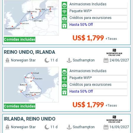
Animaciones Incluidas
Paquete WiFi*
Créditos para excursiones
Hasta 50% Off
US$ 1,799
+Tasas
Comidas incluidas
REINO UNIDO, IRLANDA
Norwegian Star
11 d
Southampton
24/06/2027
Animaciones Incluidas
Paquete WiFi*
Créditos para excursiones
Hasta 50% Off
US$ 1,799
+Tasas
Comidas incluidas
IRLANDA, REINO UNIDO
Norwegian Star
11 d
Southampton
16/09/2027