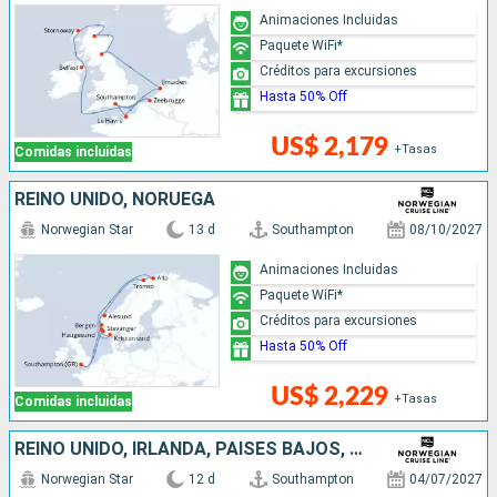
Animaciones Incluidas
Paquete WiFi*
Créditos para excursiones
Hasta 50% Off
US$ 2,179
+Tasas
Comidas incluidas
REINO UNIDO, NORUEGA
Norwegian Star
13 d
Southampton
08/10/2027
Animaciones Incluidas
Paquete WiFi*
Créditos para excursiones
Hasta 50% Off
US$ 2,229
+Tasas
Comidas incluidas
REINO UNIDO, IRLANDA, PAISES BAJOS, BÉLGICA, FRANCIA
Norwegian Star
12 d
Southampton
04/07/2027