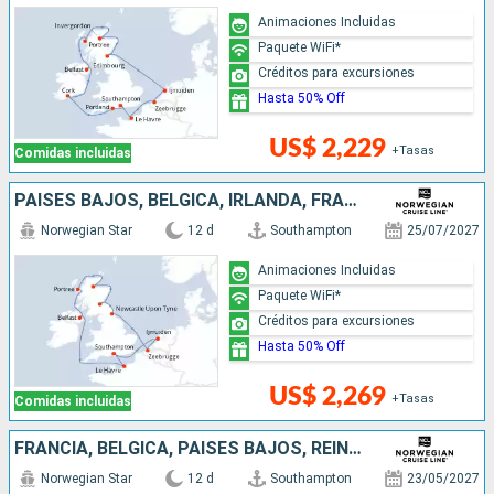
Animaciones Incluidas
Paquete WiFi*
Créditos para excursiones
Hasta 50% Off
US$ 2,229
+Tasas
Comidas incluidas
PAISES BAJOS, BÉLGICA, IRLANDA, FRANCIA, REINO UNIDO
Norwegian Star
12 d
Southampton
25/07/2027
Animaciones Incluidas
Paquete WiFi*
Créditos para excursiones
Hasta 50% Off
US$ 2,269
+Tasas
Comidas incluidas
FRANCIA, BÉLGICA, PAISES BAJOS, REINO UNIDO, IRLANDA
Norwegian Star
12 d
Southampton
23/05/2027