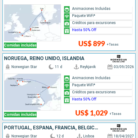
Animaciones Incluidas
Paquete WiFi*
Créditos para excursiones
Hasta 50% Off
US$ 899
+Tasas
Comidas incluidas
NORUEGA, REINO UNIDO, ISLANDIA
Norwegian Star
11 d
Reykjavik
03/09/2026
Animaciones Incluidas
Paquete WiFi*
Créditos para excursiones
Hasta 50% Off
US$ 1,029
+Tasas
Comidas incluidas
PORTUGAL, ESPAÑA, FRANCIA, BÉLGICA, PAISES BAJOS, REINO UNIDO
Norwegian Star
12 d
Lisboa
18/04/2027