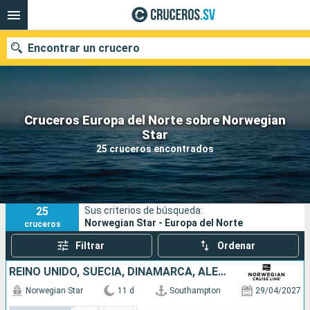
Encontrar un crucero
Cruceros Europa del Norte sobre Norwegian
Nuestros destinos
Star
25 cruceros encontrados
Fecha de salida
Puertos
Compañías
25
Sus criterios de búsqueda:
Buscar
Norwegian Star - Europa del Norte
cruceros
Filtrar
Ordenar
REINO UNIDO, SUECIA, DINAMARCA, ALEMANIA, PAISES BAJOS, BÉLGICA, FRANCIA
Norwegian Star
11 d
Southampton
29/04/2027