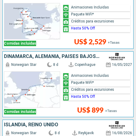
Animaciones Incluidas
Paquete WiFi*
Créditos para excursiones
Hasta 50% Off
US$ 2,529
+Tasas
Comidas incluidas
DINAMARCA, ALEMANIA, PAISES BAJOS, BÉLGICA, FRANCIA, REINO UNIDO
Norwegian Star
8 d
Copenhague
16/05/2027
Animaciones Incluidas
Paquete WiFi*
Créditos para excursiones
Hasta 50% Off
US$ 899
+Tasas
Comidas incluidas
ISLANDIA, REINO UNIDO
Norwegian Star
8 d
Reykjavik
16/08/2026