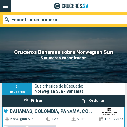
Encontrar un crucero
Nuestros destinos
Cruceros Bahamas sobre Norwegian Sun
5 cruceros encontrados
Fecha de salida
Puertos
Compañías
5
Sus criterios de búsqueda:
Buscar
Norwegian Sun - Bahamas
cruceros
Filtrar
Ordenar
BAHAMAS, COLOMBIA, PANAMÁ, COSTA RICA, JAMAICA, ISLAS CAIMÁN, ESTADOS UNIDOS
Norwegian Sun
12 d
Miami
18/11/2026