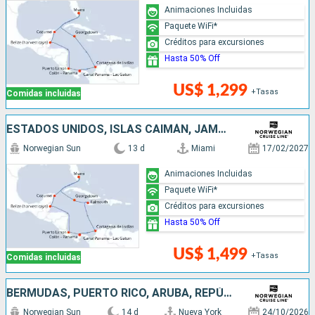
Animaciones Incluidas
Paquete WiFi*
Créditos para excursiones
Hasta 50% Off
US$ 1,299
+Tasas
Comidas incluidas
ESTADOS UNIDOS, ISLAS CAIMÁN, JAMAICA, COLOMBIA, PANAMÁ, COSTA RICA, BELICE, MÉXICO
Norwegian Sun
13 d
Miami
17/02/2027
Animaciones Incluidas
Paquete WiFi*
Créditos para excursiones
Hasta 50% Off
US$ 1,499
+Tasas
Comidas incluidas
BERMUDAS, PUERTO RICO, ARUBA, REPÚBLICA DOMINICANA, BAHAMAS, ESTADOS UNIDOS
Norwegian Sun
14 d
Nueva York
24/10/2026