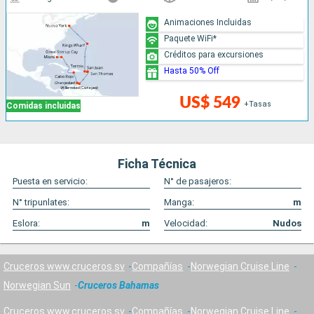
Animaciones Incluidas
Paquete WiFi*
Créditos para excursiones
Hasta 50% Off
US$ 549
+Tasas
Comidas incluidas
Ficha Técnica
Puesta en servicio:
N° de pasajeros:
N° tripunlates:
Manga:
m
Eslora:
m
Velocidad:
Nudos
Cruceros www.cruceros.sv
Compañías
Norwegian Cruise Line
Norwegian Sun
Cruceros Bahamas
Cruceros www.cruceros.sv
Compañías
Norwegian Cruise Line