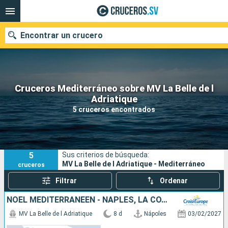
Encontrar un crucero
Cruceros Mediterráneo sobre MV La Belle de l
Nuestros destinos
Adriatique
5 cruceros encontrados
Fecha de salida
Puertos
Compañías
5
Sus criterios de búsqueda:
Buscar
MV La Belle de l Adriatique - Mediterráneo
cruceros
Filtrar
Ordenar
NOËL MÉDITERRANÉEN - NAPLES, LA CÔTE AMALFITAINE ET LA SICILE
MV La Belle de l Adriatique
8 d
Nápoles
03/02/2027