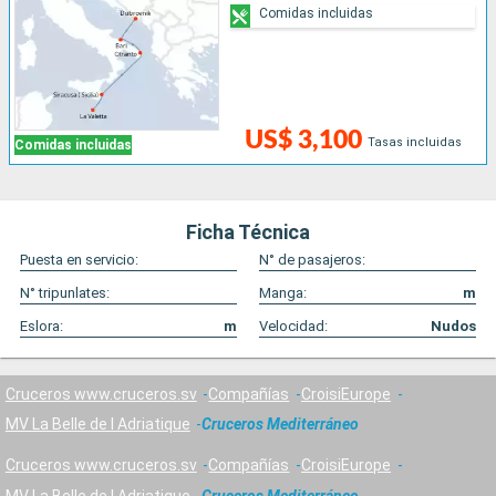
Comidas incluidas
US$ 3,100
Tasas incluidas
Comidas incluidas
Ficha Técnica
Puesta en servicio:
N° de pasajeros:
N° tripunlates:
Manga:
m
Eslora:
m
Velocidad:
Nudos
Cruceros www.cruceros.sv
Compañías
CroisiEurope
MV La Belle de l Adriatique
Cruceros Mediterráneo
Cruceros www.cruceros.sv
Compañías
CroisiEurope
MV La Belle de l Adriatique
Cruceros Mediterráneo