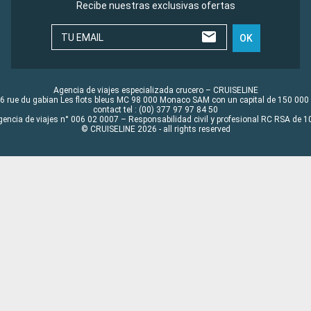
Recibe nuestras exclusivas ofertas
TU EMAIL
OK
Agencia de viajes especializada crucero – CRUISELINE
6 rue du gabian Les flots bleus MC 98 000 Monaco SAM con un capital de 150 000
contact tel : (00) 377 97 97 84 50
gencia de viajes n° 006 02 0007 – Responsabilidad civil y profesional RC RSA de
© CRUISELINE 2026 - all rights reserved