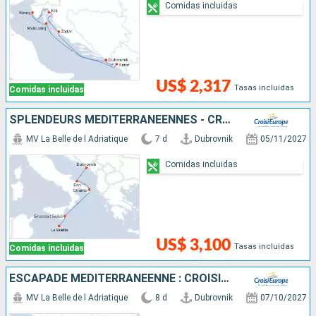
Comidas incluidas
US$ 2,317
Tasas incluidas
Comidas incluidas
SPLENDEURS MÉDITERRANÉENNES - CROATIE, LES POUILLES, LA SICILE ET MALTE
MV La Belle de l Adriatique
7 d
Dubrovnik
05/11/2027
Comidas incluidas
US$ 3,100
Tasas incluidas
Comidas incluidas
ESCAPADE MÉDITERRANÉENNE : CROISIÈRE À LA DÉCOUVERTE DES TRÉSORS DE LA GRÈCE ET DE L'ADRIATIQUE - DES REMPARTS DE DUBROVNIK À L'ACROPOLE D'ATHÈNES
MV La Belle de l Adriatique
8 d
Dubrovnik
07/10/2027