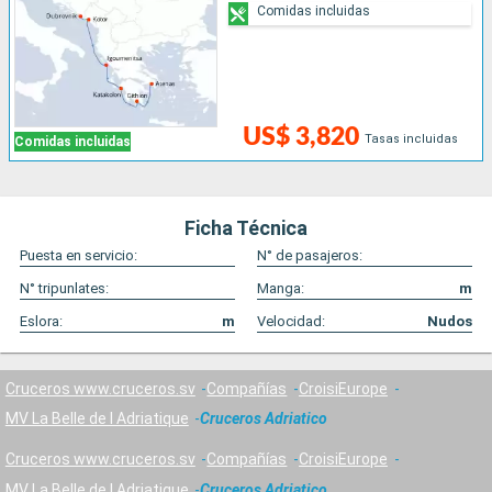
Comidas incluidas
US$ 3,820
Tasas incluidas
Comidas incluidas
Ficha Técnica
Puesta en servicio:
N° de pasajeros:
N° tripunlates:
Manga:
m
Eslora:
m
Velocidad:
Nudos
Cruceros www.cruceros.sv
Compañías
CroisiEurope
MV La Belle de l Adriatique
Cruceros Adriatico
Cruceros www.cruceros.sv
Compañías
CroisiEurope
MV La Belle de l Adriatique
Cruceros Adriatico