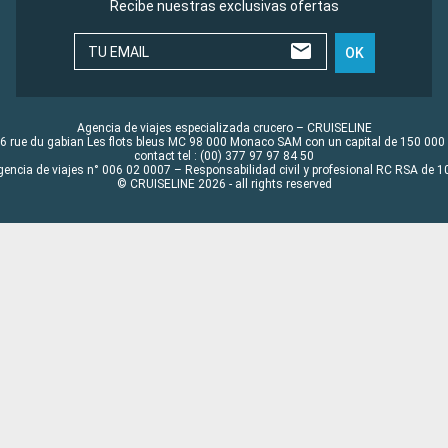
Recibe nuestras exclusivas ofertas
TU EMAIL
OK
Agencia de viajes especializada crucero – CRUISELINE
6 rue du gabian Les flots bleus MC 98 000 Monaco SAM con un capital de 150 000
contact tel : (00) 377 97 97 84 50
gencia de viajes n° 006 02 0007 – Responsabilidad civil y profesional RC RSA de
© CRUISELINE 2026 - all rights reserved