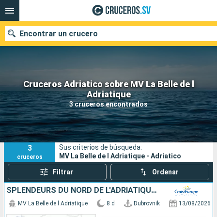
Encontrar un crucero
Cruceros Adriatico sobre MV La Belle de l
Nuestros destinos
Adriatique
3 cruceros encontrados
Fecha de salida
Puertos
Compañías
3
Sus criterios de búsqueda:
Buscar
MV La Belle de l Adriatique - Adriatico
cruceros
Filtrar
Ordenar
SPLENDEURS DU NORD DE L'ADRIATIQUE - ESCALES HISTORIQUES ET BEAUTÉS NATURELLES ENTRE CROATIE ET MONTÉNÉGRO (FORMULE PORT//PORT)
MV La Belle de l Adriatique
8 d
Dubrovnik
13/08/2026