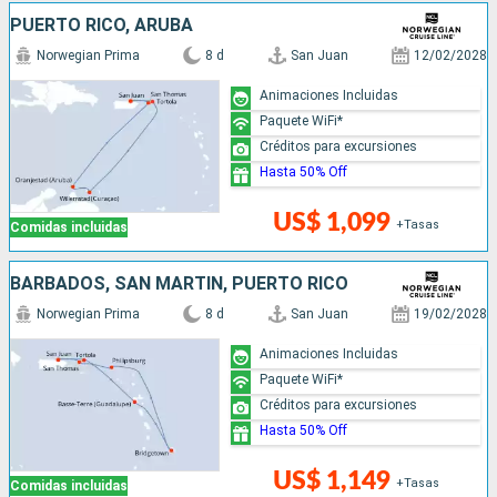
PUERTO RICO, ARUBA
Norwegian Prima
8 d
San Juan
12/02/2028
Animaciones Incluidas
Paquete WiFi*
Créditos para excursiones
Hasta 50% Off
US$ 1,099
+Tasas
Comidas incluidas
BARBADOS, SAN MARTÍN, PUERTO RICO
Norwegian Prima
8 d
San Juan
19/02/2028
Animaciones Incluidas
Paquete WiFi*
Créditos para excursiones
Hasta 50% Off
US$ 1,149
+Tasas
Comidas incluidas