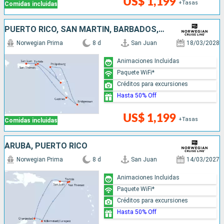
US$ 1,199
+Tasas
Comidas incluidas
PUERTO RICO, SAN MARTÍN, BARBADOS, SANTA LUCIA
Norwegian Prima
8 d
San Juan
18/03/2028
Animaciones Incluidas
Paquete WiFi*
Créditos para excursiones
Hasta 50% Off
US$ 1,199
+Tasas
Comidas incluidas
ARUBA, PUERTO RICO
Norwegian Prima
8 d
San Juan
14/03/2027
Animaciones Incluidas
Paquete WiFi*
Créditos para excursiones
Hasta 50% Off