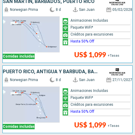
SAN MARTÍN, BARBADOS, PUERTO RICO
Norwegian Prima
8 d
San Juan
05/02/2028
Animaciones Incluidas
Paquete WiFi*
Créditos para excursiones
Hasta 50% Off
US$ 1,099
+Tasas
Comidas incluidas
PUERTO RICO, ANTIGUA Y BARBUDA, BARBADOS, SAN MARTÍN
Norwegian Prima
8 d
San Juan
27/11/2027
Animaciones Incluidas
Paquete WiFi*
Créditos para excursiones
Hasta 50% Off
US$ 1,099
+Tasas
Comidas incluidas