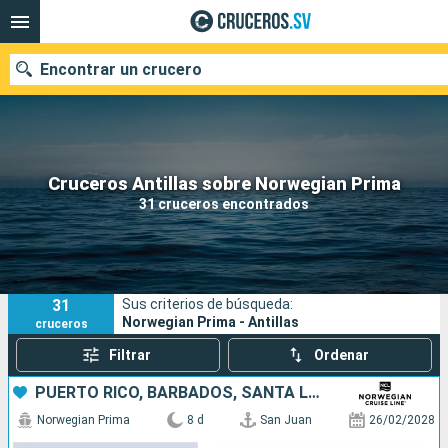
Encontrar un crucero
Nuestros destinos
Cruceros Antillas sobre Norwegian Prima
31 cruceros encontrados
Fecha de salida
Puertos
Compañías
31
Sus criterios de búsqueda:
Buscar
Norwegian Prima - Antillas
cruceros
Filtrar
Ordenar
PUERTO RICO, BARBADOS, SANTA LUCIA, SAN MARTÍN
Norwegian Prima
8 d
San Juan
26/02/2028