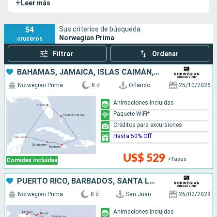
+
Leer más
Norwegian Prima está diseñado para ofrecerte una
experiencia de
crucero marítimo
que combina confort,
entretenimientos cautivadores y una oferta gastronómica
54
Sus criterios de búsqueda:
Norwegian Prima
cruceros
sabrosa y variada. Cuenta con un sister-ship, el
Norwegian
Viva
.
Filtrar
Ordenar
BAHAMAS, JAMAICA, ISLAS CAIMÁN, MÉXICO, ESTADOS UNIDOS
Norwegian Prima
8 d
Orlando
25/10/2026
Animaciones Incluidas
Paquete WiFi*
Créditos para excursiones
Hasta 50% Off
US$ 529
+Tasas
Comidas incluidas
PUERTO RICO, BARBADOS, SANTA LUCIA, SAN MARTÍN
Norwegian Prima
8 d
San Juan
26/02/2028
Animaciones Incluidas