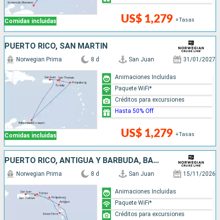
US$ 1,279
+Tasas
Comidas incluidas
PUERTO RICO, SAN MARTÍN
Norwegian Prima
8 d
San Juan
31/01/2027
Animaciones Incluidas
Paquete WiFi*
Créditos para excursiones
Hasta 50% Off
US$ 1,279
+Tasas
Comidas incluidas
PUERTO RICO, ANTIGUA Y BARBUDA, BARBADOS, SAN MARTÍN
Norwegian Prima
8 d
San Juan
15/11/2026
Animaciones Incluidas
Paquete WiFi*
Créditos para excursiones