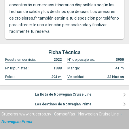
encontrarás numerosos itinerarios disponibles según las
fechas de salida y los destinos que deseas. Los asesores
de croisieres.fr también están a tu disposición por teléfono
para ofrecerte una atención personalizada y finalizar
fácilmente tu reserva.
Ficha Técnica
Puesta en servicio:
2022
N° de pasajeros:
3950
N° tripunlates:
1388
Manga:
41
m
Eslora:
294
m
Velocidad:
22
Nudos
La flota de Norwegian Cruise Line
Los destinos de Norwegian Prima
Cruceros www.cruceros.sv
Compañías
Norwegian Cruise Line
Norwegian Prima