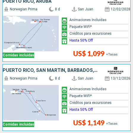
PUERTO RICO, ARUBA
Norwegian Prima
8 d
San Juan
12/02/2028
Animaciones Incluidas
Paquete WiFi*
Créditos para excursiones
Hasta 50% Off
US$ 1,099
+Tasas
Comidas incluidas
PUERTO RICO, SAN MARTÍN, BARBADOS, SANTA LUCIA
Norwegian Prima
8 d
San Juan
13/12/2026
Animaciones Incluidas
Paquete WiFi*
Créditos para excursiones
Hasta 50% Off
US$ 1,149
+Tasas
Comidas incluidas