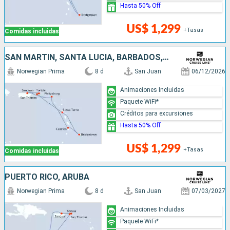
Hasta 50% Off
US$ 1,299
+Tasas
Comidas incluidas
SAN MARTÍN, SANTA LUCIA, BARBADOS, PUERTO RICO
Norwegian Prima
8 d
San Juan
06/12/2026
Animaciones Incluidas
Paquete WiFi*
Créditos para excursiones
Hasta 50% Off
US$ 1,299
+Tasas
Comidas incluidas
PUERTO RICO, ARUBA
Norwegian Prima
8 d
San Juan
07/03/2027
Animaciones Incluidas
Paquete WiFi*