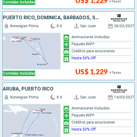
US$ 1,229
+Tasas
Comidas incluidas
PUERTO RICO, DOMINICA, BARBADOS, SAN MARTÍN
Norwegian Prima
8 d
San Juan
28/02/2027
Animaciones Incluidas
Paquete WiFi*
Créditos para excursiones
Hasta 50% Off
US$ 1,229
+Tasas
Comidas incluidas
ARUBA, PUERTO RICO
Norwegian Prima
8 d
San Juan
14/03/2027
Animaciones Incluidas
Paquete WiFi*
Créditos para excursiones
Hasta 50% Off