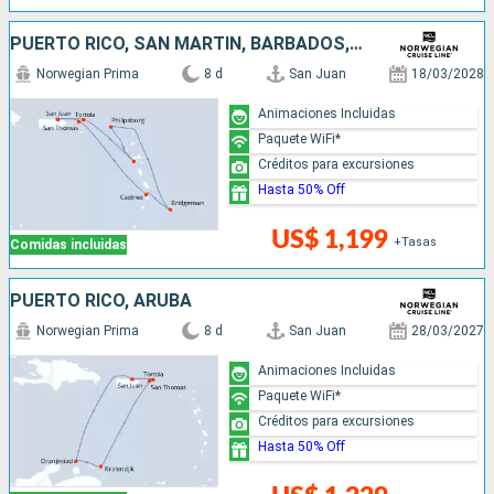
PUERTO RICO, SAN MARTÍN, BARBADOS, SANTA LUCIA
Norwegian Prima
8 d
San Juan
18/03/2028
Animaciones Incluidas
Paquete WiFi*
Créditos para excursiones
Hasta 50% Off
US$ 1,199
+Tasas
Comidas incluidas
PUERTO RICO, ARUBA
Norwegian Prima
8 d
San Juan
28/03/2027
Animaciones Incluidas
Paquete WiFi*
Créditos para excursiones
Hasta 50% Off