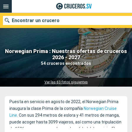
Encontrar un crucero
Norwegian Prima : Nuestras ofertas de cruceros
Nuestros destinos
2026 - 2027
54 cruceros encontrados
Fecha de salida
Puertos
Compañías
Ver las 63 fotos siguientes
Buscar
Puesta en servicio en agosto de 2022, el Norwegian Prima
inaugura la clase Prima de la compañía
Norwegian Cruise
Line
. Con sus 294 metros de eslora y 41 metros de manga,
puede acoger hasta 3099 viajeros, así como una tripulación
de 1506 personas que velan por la calidad del servicio. El