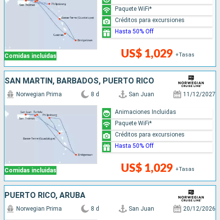
Paquete WiFi*
Créditos para excursiones
Hasta 50% Off
US$ 1,029
+Tasas
Comidas incluidas
SAN MARTÍN, BARBADOS, PUERTO RICO
Norwegian Prima
8 d
San Juan
11/12/2027
Animaciones Incluidas
Paquete WiFi*
Créditos para excursiones
Hasta 50% Off
US$ 1,029
+Tasas
Comidas incluidas
PUERTO RICO, ARUBA
Norwegian Prima
8 d
San Juan
20/12/2026